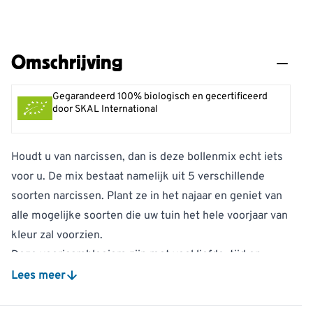
Omschrijving
Gegarandeerd 100% biologisch en gecertificeerd
door SKAL International
Houdt u van narcissen, dan is deze bollenmix echt iets
voor u. De mix bestaat namelijk uit 5 verschillende
soorten narcissen. Plant ze in het najaar en geniet van
alle mogelijke soorten die uw tuin het hele voorjaar van
kleur zal voorzien.
Deze voorjaarsbloeiers zijn met veel liefde, tijd en
aandacht geteeld. Na meer dan 30 jaar op de gangbare
Lees meer
wijze te hebben geteeld, stapte John Huiberts 8 jaar