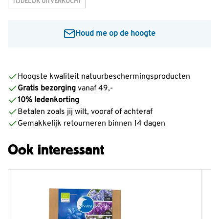
TIJDELIJK UITVERKOCHT
Houd me op de hoogte
Voer je e-mailadres in om een bericht te ontvangen
wanneer dit product weer op voorraad is:
Hoogste kwaliteit natuurbeschermingsproducten
Gratis bezorging
vanaf 49,-
Informeer mij
10% ledenkorting
Betalen zoals jij wilt, vooraf of achteraf
Gemakkelijk retourneren binnen 14 dagen
Ook interessant