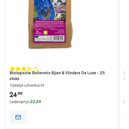
Biologische Bollenmix Bijen & Vlinders De Luxe - 25
Bi
stuks
st
Tijdelijk uitverkocht
Tij
24
1
,99
Ledenprijs:
22,49
Le