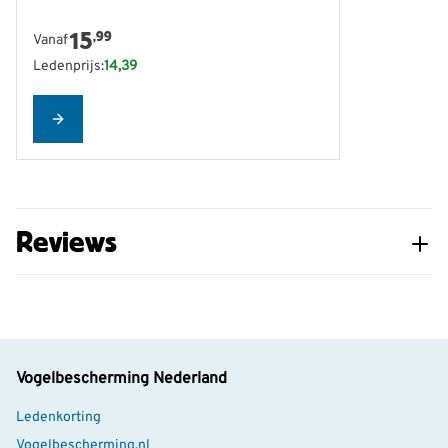
Diersoort
Vogel
15
,99
Vanaf
Merk
CJ Wildlife
Ledenprijs:
14,39
Lees meer
Gewicht
0.55 kg
Configure
Lengte
60 mm
Hoogte
260 mm
Breedte
60 mm
Reviews
Vogelbescherming Nederland
Ledenkorting
Vogelbescherming.nl