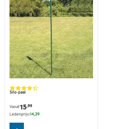
De prijs is afhankelijk van de gekozen opties op de produ
Silo-paal
15
,99
Vanaf
Ledenprijs:
14,39