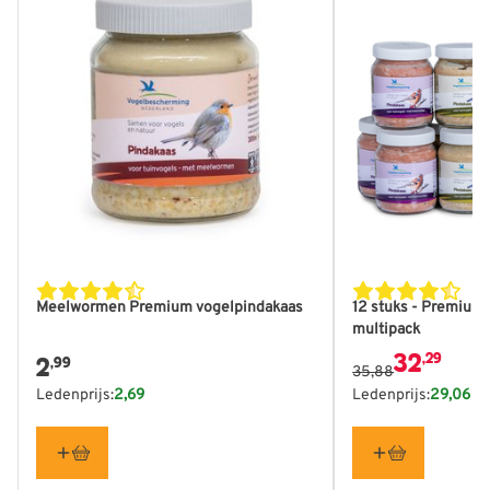
De prijs is afhan
Meelwormen Premium vogelpindakaas
12 stuks - Premium
multipack
32
,29
2
,99
35,88
Ledenprijs:
2,69
Ledenprijs:
29,06