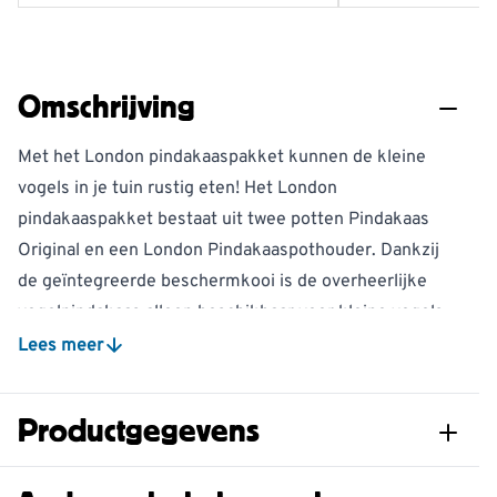
Omschrijving
Met het London pindakaaspakket kunnen de kleine
vogels in je tuin rustig eten! Het London
pindakaaspakket bestaat uit twee potten Pindakaas
Original en een London Pindakaaspothouder. Dankzij
de geïntegreerde beschermkooi is de overheerlijke
vogelpindakaas alleen beschikbaar voor kleine vogels.
Zo kunnen deze vogels rustig eten, zonder dat ze door
Lees meer
de grote opgejaagd worden. Wil je grote vogels ook
vogelpindakaas aanbieden, plaats het dan in een
Productgegevens
pindakaaspothouder zonder beschermkooi aan de
andere kant van je tuin.
Artikelnummer
B-99951