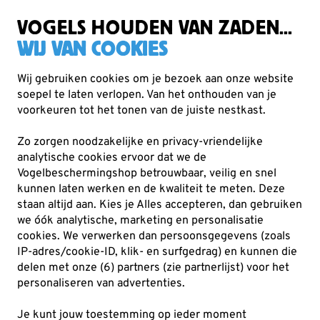
Gratis verzending vanaf €49
VOGELS HOUDEN VAN ZADEN...
WIJ VAN COOKIES
Wij gebruiken cookies om je bezoek aan onze website
soepel te laten verlopen. Van het onthouden van je
Voederhuisjes & -silo's
Pindakaaspothouders
voorkeuren tot het tonen van de juiste nestkast.
Zo zorgen noodzakelijke en privacy-vriendelijke
10% KORTING
analytische cookies ervoor dat we de
Vogelbeschermingshop betrouwbaar, veilig en snel
kunnen laten werken en de kwaliteit te meten. Deze
staan altijd aan. Kies je Alles accepteren, dan gebruiken
we óók analytische, marketing en personalisatie
cookies.
We verwerken dan persoonsgegevens (zoals
IP-adres/cookie-ID, klik- en surfgedrag) en kunnen die
delen met onze (6) partners (zie partnerlijst) voor het
personaliseren van advertenties.
Je kunt jouw toestemming op ieder moment