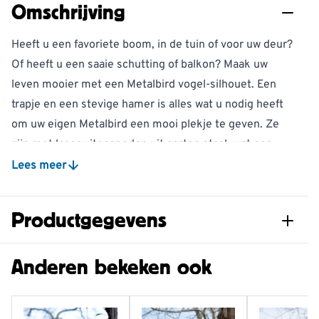
Omschrijving
Heeft u een favoriete boom, in de tuin of voor uw deur?
Of heeft u een saaie schutting of balkon? Maak uw
leven mooier met een Metalbird vogel-silhouet. Een
trapje en een stevige hamer is alles wat u nodig heeft
om uw eigen Metalbird een mooi plekje te geven. Ze
zijn met laser uitgesneden uit corten staal, wat een
mooi roestlaagje geeft, maar niet doorroest. Metalbirds
Lees meer
zijn niet schadelijk voor uw boom. De Metalbirds zijn
ontworpen door Nieuw Zeelander Phil Walters, samen
Productgegevens
met Nederlander Henk Lakeman.
Metalbird is ook een origineel relatiegeschenk,
Artikelnummer
974340174
Anderen bekeken ook
sinterklaas- of kerstcadeau! Hij zit verpakt in een
handige cadeauverpakking die zo op de post kan.
Materiaal
Metaal
Merk
Metalbird