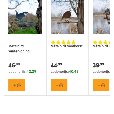
Metalbird
Metalbird roodborst
Metalbird ijs
winterkoning
46
44
39
,99
,99
,99
Ledenprijs:
42,29
Ledenprijs:
40,49
Ledenprijs:
3