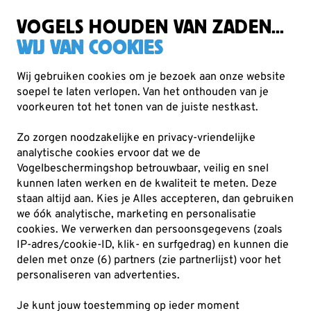
Zorgvuldig getest, duurzaam gekozen
Gratis verzending vanaf €49
VOGELS HOUDEN VAN ZADEN...
WIJ VAN COOKIES
Wij gebruiken cookies om je bezoek aan onze website
soepel te laten verlopen. Van het onthouden van je
Cadeaus
Metalbirds
voorkeuren tot het tonen van de juiste nestkast.
Zo zorgen noodzakelijke en privacy-vriendelijke
analytische cookies ervoor dat we de
Vogelbeschermingshop betrouwbaar, veilig en snel
kunnen laten werken en de kwaliteit te meten. Deze
staan altijd aan. Kies je Alles accepteren, dan gebruiken
we óók analytische, marketing en personalisatie
cookies.
We verwerken dan persoonsgegevens (zoals
IP-adres/cookie-ID, klik- en surfgedrag) en kunnen die
delen met onze (6) partners (zie partnerlijst) voor het
personaliseren van advertenties.
Je kunt jouw toestemming op ieder moment