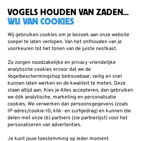
Zorgvuldig getest, duurzaam gekozen
Gratis verzending vanaf €49
VOGELS HOUDEN VAN ZADEN...
WIJ VAN COOKIES
Wij gebruiken cookies om je bezoek aan onze website
soepel te laten verlopen. Van het onthouden van je
Nestkasten en vogelhuisjes
Houten nestkasten
voorkeuren tot het tonen van de juiste nestkast.
Zo zorgen noodzakelijke en privacy-vriendelijke
analytische cookies ervoor dat we de
Vogelbeschermingshop betrouwbaar, veilig en snel
kunnen laten werken en de kwaliteit te meten. Deze
staan altijd aan. Kies je Alles accepteren, dan gebruiken
we óók analytische, marketing en personalisatie
cookies.
We verwerken dan persoonsgegevens (zoals
IP-adres/cookie-ID, klik- en surfgedrag) en kunnen die
delen met onze (6) partners (zie partnerlijst) voor het
personaliseren van advertenties.
Je kunt jouw toestemming op ieder moment