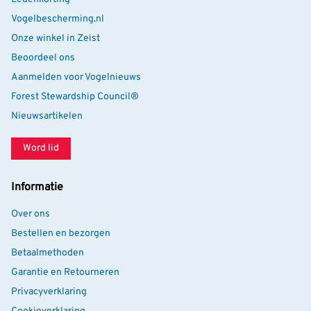
ideaal voor natuurliefhebbers.
Vogelbescherming.nl
Veilig, betrouwbaar en fraai vormgegeven – de perfecte
Onze winkel in Zeist
nestkast voor tuinvogels om hun jongen groot te
Beoordeel ons
brengen.
Aanmelden voor Vogelnieuws
Deze 32mm uitvoering is speciaal ontworpen voor
Forest Stewardship Council®
koolmezen en boomklevers.
Nieuwsartikelen
Word lid
Informatie
Over ons
Bestellen en bezorgen
Betaalmethoden
Garantie en Retourneren
Privacyverklaring