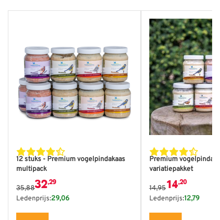
De prijs is afhankelijk van de gekozen opties op de produ
De prijs is afhankel
12 stuks - Premium vogelpindakaas
Premium vogelpindak
multipack
variatiepakket
32
14
,29
,20
35,88
14,95
Ledenprijs:
29,06
Ledenprijs:
12,79