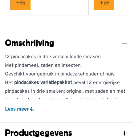
Omschrijving
12 pindacakes in drie verschillende smaken
Met pindameel, zaden en insecten
Geschikt voor gebruik in pindacakehouder of huis
Het
pindacakes variatiepakket
bevat 12 energierijke
pindacakes in drie smaken: original, met zaden en met
insecten. Je ontvangt van elke variant vier stuks. Zo
bied je tuinvogels afwisseling in het vogelvoer en
Lees meer
ontdek je welke smaken het meest worden bezocht.
De original variant is gemaakt van plantaardige en
Productgegevens
natuurlijke vetten, gecombineerd met pindameel. De