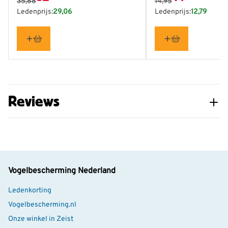
35,88
14,95
Ledenprijs:
29,06
Ledenprijs:
12,79
verschillende voedselbronnen aan te bieden, kunnen
meerdere vogelsoorten tegelijk van je tuin
gebruikmaken.
Reviews
Vogelbescherming Nederland
Ledenkorting
Vogelbescherming.nl
Onze winkel in Zeist