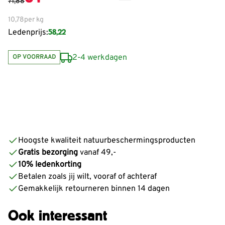
71,88
10,78
per kg
58,22
Ledenprijs:
2-4 werkdagen
OP VOORRAAD
De prijs is afhankelijk van de gekozen opties
Hoogste kwaliteit natuurbeschermingsproducten
Gratis bezorging
vanaf 49,-
10% ledenkorting
Betalen zoals jij wilt, vooraf of achteraf
Gemakkelijk retourneren binnen 14 dagen
Ook interessant