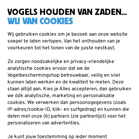
Zorgvuldig getest, duurzaam gekozen
Gratis verzending vanaf €49
VOGELS HOUDEN VAN ZADEN...
WIJ VAN COOKIES
Wij gebruiken cookies om je bezoek aan onze website
soepel te laten verlopen. Van het onthouden van je
Vogelvoer
Pindacakes
voorkeuren tot het tonen van de juiste nestkast.
Zo zorgen noodzakelijke en privacy-vriendelijke
10% KORTING
analytische cookies ervoor dat we de
Vogelbeschermingshop betrouwbaar, veilig en snel
kunnen laten werken en de kwaliteit te meten. Deze
staan altijd aan. Kies je Alles accepteren, dan gebruiken
we óók analytische, marketing en personalisatie
cookies.
We verwerken dan persoonsgegevens (zoals
IP-adres/cookie-ID, klik- en surfgedrag) en kunnen die
delen met onze (6) partners (zie partnerlijst) voor het
personaliseren van advertenties.
Je kunt jouw toestemming op ieder moment