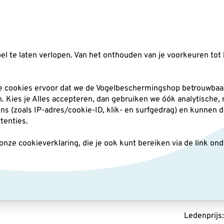
Zoeken
l te laten verlopen. Van het onthouden van je voorkeuren tot 
silo's
Nestkasten
Andere tuindieren
Pl
he cookies ervoor dat we de Vogelbeschermingshop betrouwbaar
an. Kies je Alles accepteren, dan gebruiken we óók analytische,
(zoals IP-adres/cookie-ID, klik- en surfgedrag) en kunnen d
Schoonmaakborstel Ø 9 cm
rtenties.
ze cookieverklaring, die je ook kunt bereiken via de link on
Schoo
14
,99
Ledenprijs: