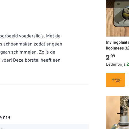
oorbeeld voedersilo's. Met de
Invliegplaat
o's schoonmaken zodat er geen
koolmees 3
 gaan schimmelen. Zo is de
2
,99
 voer! Deze borstel heeft een
Ledenprijs:
2
20119