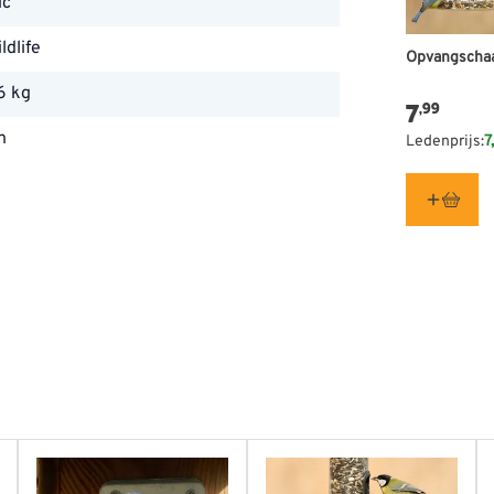
ic
ldlife
Opvangschaa
6 kg
7
,99
n
Ledenprijs:
7