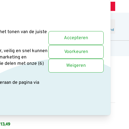
Winkel Zeist
Klantenservice
Uitstekend
-
4.6
/5
Word lid
Inloggen
Winkelmand
het tonen van de juiste
Accepteren
anten
Cadeaus en boeken
Uitgelicht
, veilig en snel kunnen
Voorkeuren
 marketing en
ie delen met onze (6)
Weigeren
deraan de pagina
via
nmaakborstel Ø 9 cm
13,49