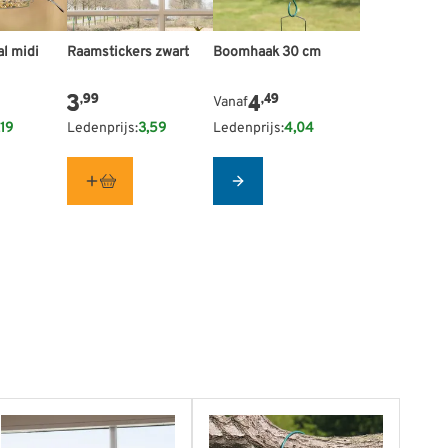
l midi
Raamstickers zwart
De prijs is afhankelijk van de g
Boomhaak 30 cm
3
4
,99
,49
Vanaf
,19
Ledenprijs:
3,59
Ledenprijs:
4,04
Configure