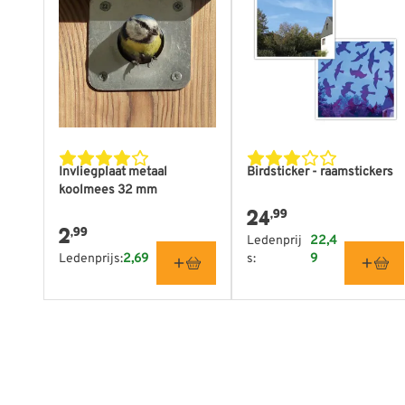
Invliegplaat metaal
Birdsticker - raamstickers
koolmees 32 mm
24
,99
2
,99
Ledenprij
22,4
Ledenprijs:
2,69
s:
9