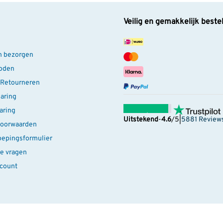
Veilig en gemakkelijk beste
n bezorgen
oden
 Retourneren
laring
aring
Uitstekend
-
4.6
/5
|
5881 Review
oorwaarden
oepingsformulier
e vragen
ccount