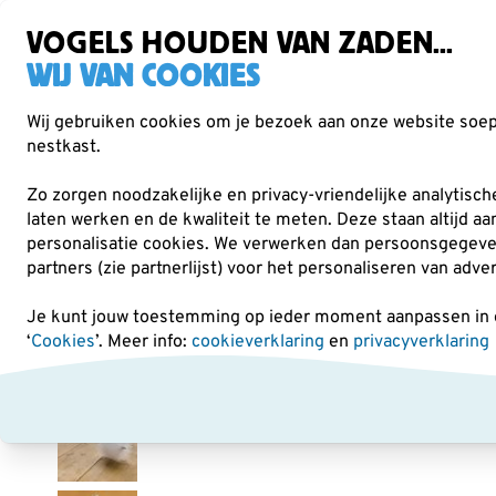
Zorgvuldig getest, duurzaam gekozen
VOGELS HOUDEN VAN ZADEN...
WIJ VAN COOKIES
Wij gebruiken cookies om je bezoek aan onze website soepe
nestkast.
Verrekijkers
Vogelvoer
Voederhuisjes & -
Zo zorgen noodzakelijke en privacy-vriendelijke analytisc
laten werken en de kwaliteit te meten. Deze staan altijd a
personalisatie cookies.
We verwerken dan persoonsgegevens 
Voederhuisjes & -silo's
Accessoires en toebehoren
partners (zie partnerlijst) voor het personaliseren van adve
Je kunt jouw toestemming op ieder moment aanpassen in on
‘
Cookies
’. Meer info:
cookieverklaring
en
privacyverklaring