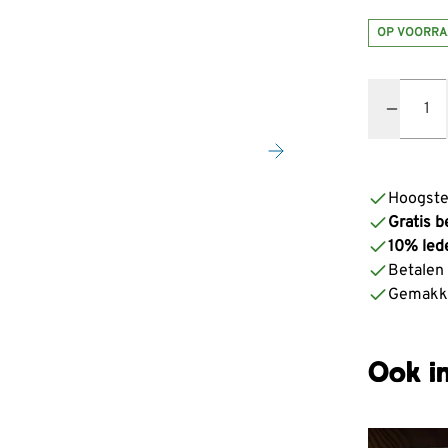
OP VOORRA
Quantity
Hoogste
Gratis b
10% led
Betalen z
Gemakke
Ook in