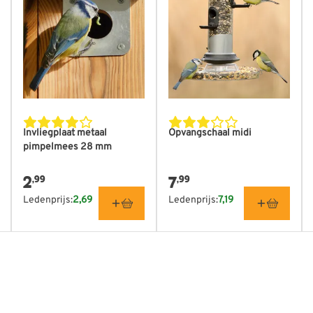
Invliegplaat metaal
Opvangschaal midi
pimpelmees 28 mm
2
7
,99
,99
Ledenprijs:
2,69
Ledenprijs:
7,19