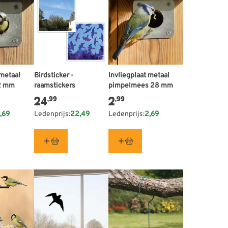
 metaal
Birdsticker -
Invliegplaat metaal
2 mm
raamstickers
pimpelmees 28 mm
24
2
,99
,99
,69
Ledenprijs:
22,49
Ledenprijs:
2,69