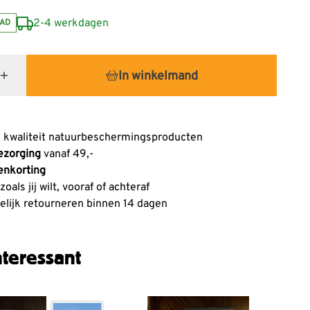
2-4 werkdagen
AD
In winkelmand
 kwaliteit natuurbeschermingsproducten
ezorging
vanaf 49,-
enkorting
oals jij wilt, vooraf of achteraf
lijk retourneren binnen 14 dagen
teressant