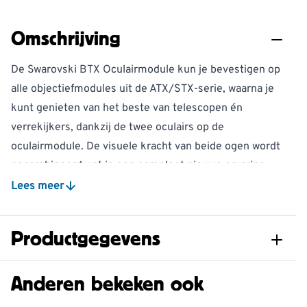
Omschrijving
De Swarovski BTX Oculairmodule kun je bevestigen op
alle objectiefmodules uit de ATX/STX-serie, waarna je
kunt genieten van het beste van telescopen én
verrekijkers, dankzij de twee oculairs op de
oculairmodule. De visuele kracht van beide ogen wordt
gecombineerd wat je een compleet nieuwe ervaring
oplevert bij het kijken door een telescoop! Je wordt
Lees meer
getrakteerd op levendige, haarscherpe beelden dankzij
de Swarovision-technologie waarbij je geen detail kan
Productgegevens
ontgaan.
Gemak dankzij voorhoofdsteun en vizierhulp
Artikelnummer
962010174
Anderen bekeken ook
Dankzij de verstelbare voorhoofdsteun en een schuine
kijkhoek biedt de Swarovski BTX het comfort dat nodig
Materiaal
Metaal, Rubber