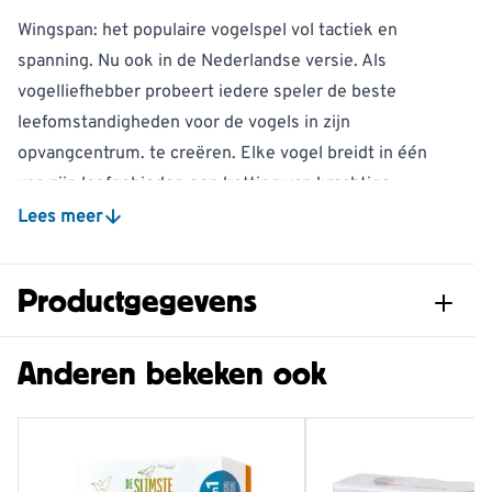
Wingspan: het populaire vogelspel vol tactiek en
spanning. Nu ook in de Nederlandse versie. Als
vogelliefhebber probeert iedere speler de beste
leefomstandigheden voor de vogels in zijn
opvangcentrum. te creëren. Elke vogel breidt in één
van zijn leefgebieden een ketting van krachtige
combinaties uit. Deze leefgebieden richten zich op
Lees meer
verschillende groeifactoren: voedsel pakken, eieren
leggen en nieuwe vogelkaarten trekken. Wie bouwt het
Productgegevens
beste actiemotortje en scoort aan het einde van het
spel de meeste punten met zijn vogels?
Artikelnummer
979530174
Anderen bekeken ook
Het spel bevat 170 unieke vogelkaarten, die in
combinatie met de verschillende bonuskaarten en de
Merk
Vogelbescherming
interactie met de andere spelers voor oneindige
Nederland
variatie zorgen! En met de aankoop steunt u het werk
Gewicht
2.233 kg