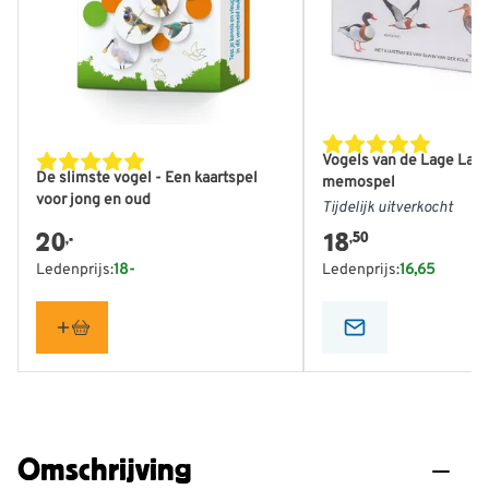
Vogels van de Lage Lan
De slimste vogel - Een kaartspel
memospel
voor jong en oud
Tijdelijk uitverkocht
20
18
,50
,-
Ledenprijs:
18-
Ledenprijs:
16,65
Omschrijving