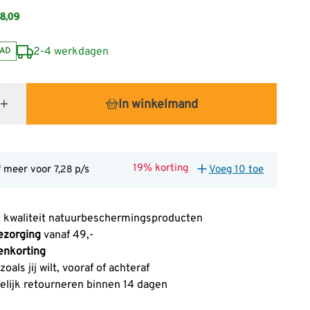
8,09
2-4 werkdagen
AD
In winkelmand
19% korting
f meer voor
p/s
Voeg 10 toe
7,28
 kwaliteit natuurbeschermingsproducten
ezorging
vanaf 49,-
enkorting
oals jij wilt, vooraf of achteraf
lijk retourneren binnen 14 dagen