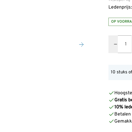
Ledenprijs:
OP VOORRA
Quantity
10 stuks o
Hoogste
Gratis b
10% led
Betalen z
Gemakke