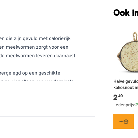
Ook in
n die zijn gevuld met calorierijk
 en meelwormen zorgt voor een
egde meelwormen leveren daarnaast
ergelegd op een geschikte
 ze niet alleen een voederplaats,
Halve gevul
kokosnoot 
insecten
2
,49
Ledenprijs:
2
 energiebron. De toegevoegde
evulde kokosnoten een gevarieerde