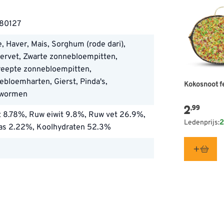
80127
even in de tuin, bijvoorbeeld aan
es bij voorkeur een rustige locatie
, Haver, Mais, Sorghum (rode dari),
ervet, Zwarte zonnebloempitten,
reepte zonnebloempitten,
bloemharten, Gierst, Pinda's,
Kokosnoot f
g en gaan daardoor mooi op in de
wormen
je meerdere voederplekken kunt
2
,99
t 8.78%, Ruw eiwit 9.8%, Ruw vet 26.9%,
 wanneer de vorige leeg is.
Ledenprijs:
2
as 2.22%, Koolhydraten 52.3%
l
ldlife
 kg