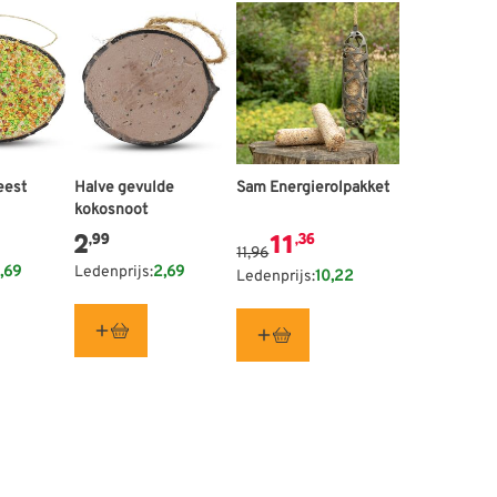
eest
Halve gevulde
De prijs is afhankelijk van de g
Sam Energierolpakket
kokosnoot
2
11
,99
,36
11,96
,69
Ledenprijs:
2,69
Ledenprijs:
10,22