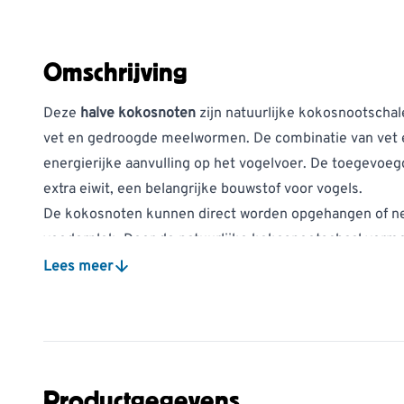
Omschrijving
Deze
halve kokosnoten
zijn natuurlijke kokosnootschale
vet en gedroogde meelwormen. De combinatie van vet
energierijke aanvulling op het vogelvoer. De toegevo
extra eiwit, een belangrijke bouwstof voor vogels.
De kokosnoten kunnen direct worden opgehangen of ne
voederplek. Door de natuurlijke kokosnootschaal vormen
maar passen ze ook mooi in een natuurlijke tuin.
Lees meer
Met vet en meelwormen
Het calorierijke vet biedt vogels een geconcentreerde
meelwormen zorgen voor extra eiwit, waardoor deze g
aanvulling vormen op ander vogelvoer.
Productgegevens