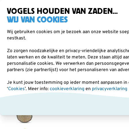
Gratis verzending vanaf €49
VOGELS HOUDEN VAN ZADEN...
WIJ VAN COOKIES
Wij gebruiken cookies om je bezoek aan onze website soepe
nestkast.
Verrekijkers
Vogelvoer
Voederhuisjes & -
Zo zorgen noodzakelijke en privacy-vriendelijke analytisc
laten werken en de kwaliteit te meten. Deze staan altijd a
personalisatie cookies.
We verwerken dan persoonsgegevens 
Vogelvoer
Kokosnoten & overige vetproducten
4 
partners (zie partnerlijst) voor het personaliseren van adve
Je kunt jouw toestemming op ieder moment aanpassen in on
‘
Cookies
’. Meer info:
cookieverklaring
en
privacyverklaring