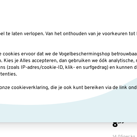
Zoeken
l te laten verlopen. Van het onthouden van je voorkeuren tot 
silo's
Nestkasten
Andere tuindieren
Pl
he cookies ervoor dat we de Vogelbeschermingshop betrouwbaar
an. Kies je Alles accepteren, dan gebruiken we óók analytische,
(zoals IP-adres/cookie-ID, klik- en surfgedrag) en kunnen d
halve kokosnoten
rtenties.
ze cookieverklaring, die je ook kunt bereiken via de link on
4 hal
8
,99
14,05
per kg