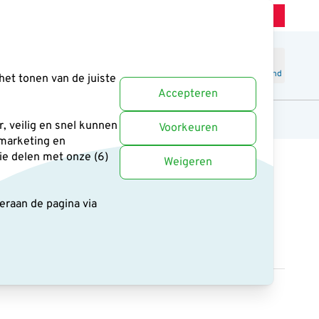
Winkel Zeist
Klantenservice
Uitstekend
-
4.6
/5
Word lid
Inloggen
Winkelmand
het tonen van de juiste
Accepteren
anten
Cadeaus en boeken
Uitgelicht
, veilig en snel kunnen
Voorkeuren
 marketing en
ie delen met onze (6)
Weigeren
deraan de pagina
via
ve kokosnoten
12 reviews