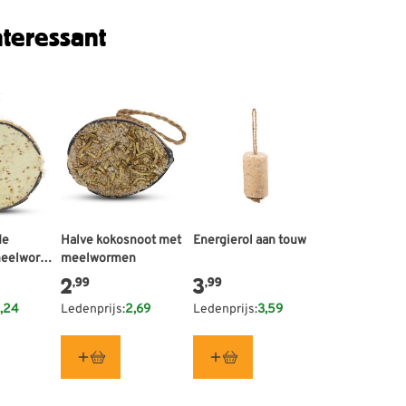
teressant
de
Halve kokosnoot met
Energierol aan touw
meelworm-
meelwormen
2
3
,99
,99
,24
Ledenprijs:
2,69
Ledenprijs:
3,59