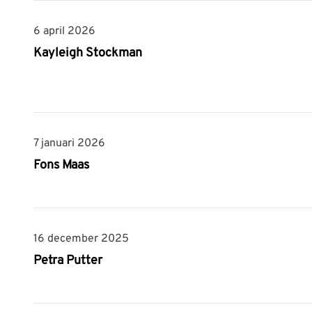
6 april 2026
6 april 2026
Kayleigh Stockman
7 januari 2026
7 januari 2026
Fons Maas
16 december 2025
16 december 2025
Petra Putter