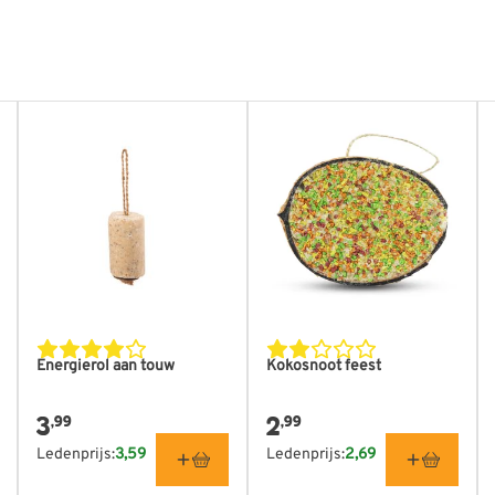
mm
 mm
mm
Energierol aan touw
Kokosnoot feest
3
2
,99
,99
Ledenprijs:
3,59
Ledenprijs:
2,69