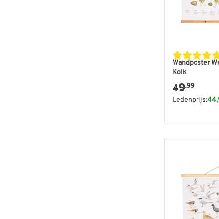
Wandposter Wei
Kolk
49
,99
Ledenprijs:
44,