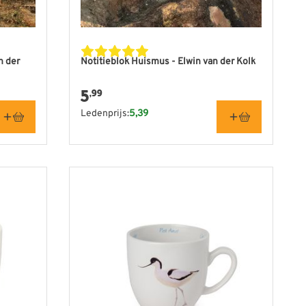
n der
Notitieblok Huismus - Elwin van der Kolk
5
,99
Ledenprijs:
5,39