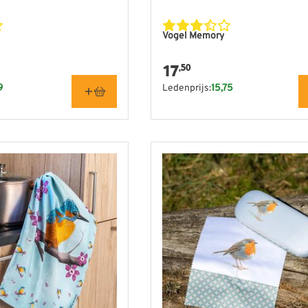
Vogel Memory
17
,50
9
Ledenprijs:
15,75