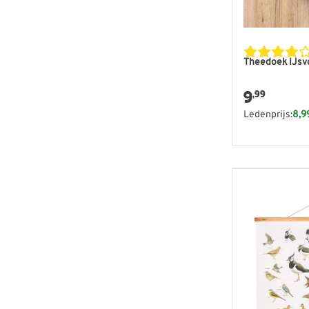
Theedoek IJsvo
9
,99
Ledenprijs:
8,9