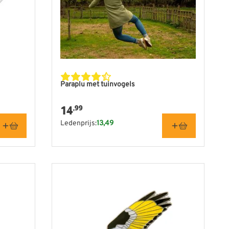
Paraplu met tuinvogels
14
,99
Ledenprijs:
13,49