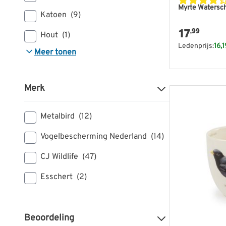
Myrte Watersch
Katoen
(9)
17
,99
Hout
(1)
Ledenprijs:
16,1
Meer tonen
Merk
Metalbird
(12)
Vogelbescherming Nederland
(14)
CJ Wildlife
(47)
Esschert
(2)
Beoordeling