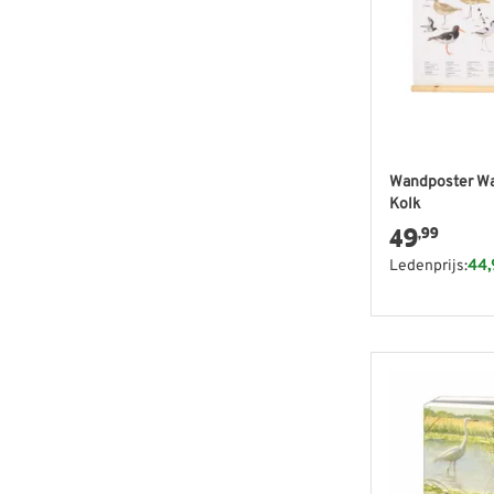
Wandposter Wa
Kolk
49
,99
Ledenprijs:
44,