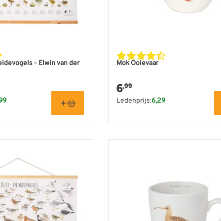
devogels - Elwin van der
Mok Ooievaar
6
,99
99
Ledenprijs:
6,29