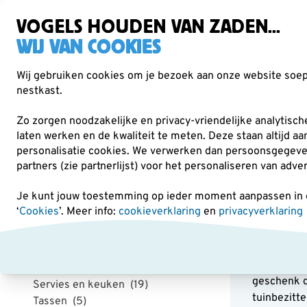
Gratis verzending vanaf €49
VOGELS HOUDEN VAN ZADEN...
WIJ VAN COOKIES
Wij gebruiken cookies om je bezoek aan onze website soepe
nestkast.
Verrekijkers
Vogelvoer
Voederhuisjes & -
Zo zorgen noodzakelijke en privacy-vriendelijke analytisc
laten werken en de kwaliteit te meten. Deze staan altijd a
personalisatie cookies.
We verwerken dan persoonsgegevens 
Cadeaus
partners (zie partnerlijst) voor het personaliseren van adve
Je kunt jouw toestemming op ieder moment aanpassen in on
Categorie
‘
Cookies
’. Meer info:
cookieverklaring
en
privacyverklaring
Cade
Speldjes
(9)
Op zoek na
Kijkkaarten
(5)
vogelspell
Spellen en puzzels
(4)
geschenk d
Servies en keuken
(19)
tuinbezitte
Tassen
(5)