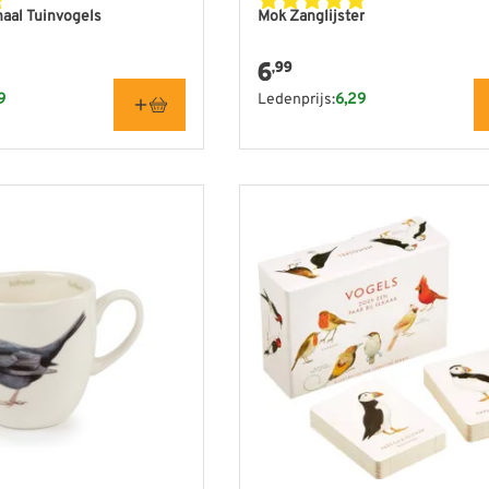
aal Tuinvogels
Mok Zanglijster
6
,99
9
Ledenprijs:
6,29