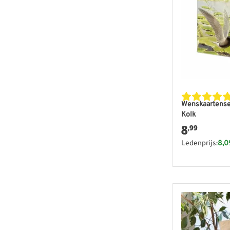
Wenskaartenset
Kolk
8
,99
Ledenprijs:
8,0