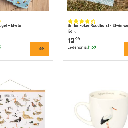
gel – Myrte
Brillenkoker Roodborst - Elwin va
Kolk
12
,99
9
Ledenprijs:
11,69