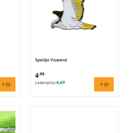
Speldje Visarend
4
,99
Ledenprijs:
4,49