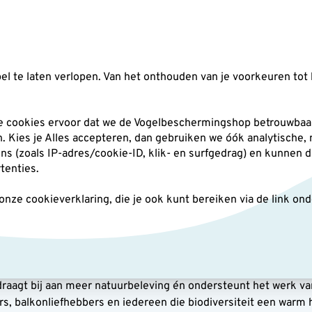
Zoeken
l te laten verlopen. Van het onthouden van je voorkeuren tot 
silo's
Nestkasten
Andere tuindieren
Pl
he cookies ervoor dat we de Vogelbeschermingshop betrouwbaar
an. Kies je Alles accepteren, dan gebruiken we óók analytische,
(zoals IP-adres/cookie-ID, klik- en surfgedrag) en kunnen d
rtenties.
ze cookieverklaring, die je ook kunt bereiken via de link on
aus
ar cadeaus voor een natuurliefhebber? In onze categorie cadea
en en wenskaarten tot metalbirds, kalenders en servies met ill
raagt bij aan meer natuurbeleving én ondersteunt het werk va
rs, balkonliefhebbers en iedereen die biodiversiteit een warm 