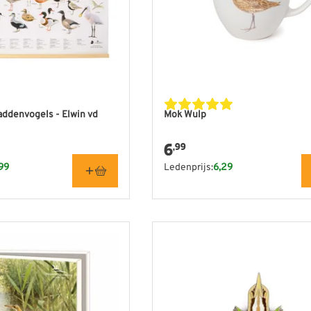
ddenvogels - Elwin vd
Mok Wulp
6
,99
99
Ledenprijs:
6,29