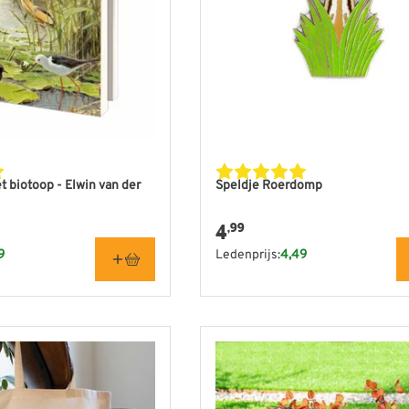
 biotoop - Elwin van der
Speldje Roerdomp
4
,99
9
Ledenprijs:
4,49