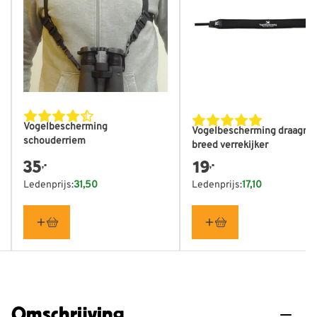
Vogelbescherming
Vogelbescherming draagri
schouderriem
breed verrekijker
35
19
,-
,-
Ledenprijs:
31,50
Ledenprijs:
17,10
Omschrijving