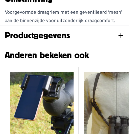
Voorgevormde draagriem met een geventileerd ‘mesh’
aan de binnenzijde voor uitzonderlijk draagcomfort.
Productgegevens
Artikelnummer
960720119
Anderen bekeken ook
Merk
Kite Optics
Gewicht
0.1 kg
Lengte
250 mm
Hoogte
80 mm
Breedte
50 mm
Lees meer