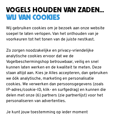
Zorgvuldig getest, duurzaam gekozen
Gratis verzending vanaf €49
VOGELS HOUDEN VAN ZADEN...
WIJ VAN COOKIES
Wij gebruiken cookies om je bezoek aan onze website
soepel te laten verlopen. Van het onthouden van je
Verrekijkers
Kite Optics
voorkeuren tot het tonen van de juiste nestkast.
Zo zorgen noodzakelijke en privacy-vriendelijke
analytische cookies ervoor dat we de
Vogelbeschermingshop betrouwbaar, veilig en snel
kunnen laten werken en de kwaliteit te meten. Deze
staan altijd aan. Kies je Alles accepteren, dan gebruiken
we óók analytische, marketing en personalisatie
cookies.
We verwerken dan persoonsgegevens (zoals
IP-adres/cookie-ID, klik- en surfgedrag) en kunnen die
delen met onze (6) partners (zie partnerlijst) voor het
personaliseren van advertenties.
Je kunt jouw toestemming op ieder moment