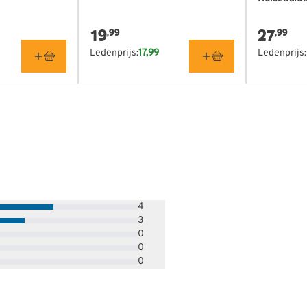
19
27
,99
,99
Ledenprijs:
17,99
Ledenprijs:
4
3
0
0
0