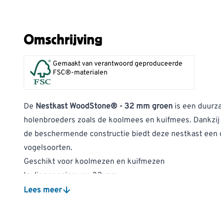
Omschrijving
Gemaakt van verantwoord geproduceerde
FSC®-materialen
De
Nestkast WoodStone® - 32 mm groen
is een duurz
holenbroeders zoals de koolmees en kuifmees. Dankzij
de beschermende constructie biedt deze nestkast een 
vogelsoorten.
Geschikt voor koolmezen en kuifmezen
Invliegopening van 32 mm
Gemaakt van isolerend en ademend houtbeton
Lees meer
Helpt temperatuurschommelingen in de nestkast te be
Ontwikkeld om vogels beter te beschermen tegen roof