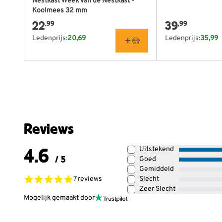
Nestkast Week van de Nestkast -
Koolmees 32 mm
22
39
,99
,99
Ledenprijs:
20,69
Ledenprijs:
35,99
Reviews
4.6
Uitstekend
/ 5
Goed
Gemiddeld
7 reviews
Slecht
Zeer Slecht
Mogelijk gemaakt door