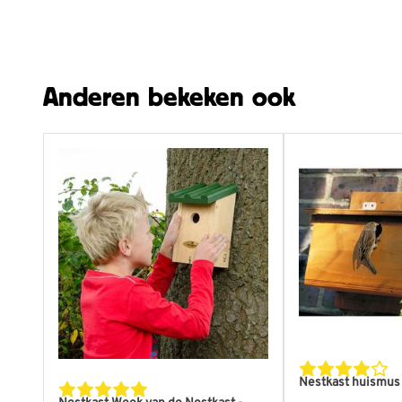
Hoogte
255
Breedte
232
Kleur
Groe
Anderen bekeken ook
Nestkast huismus 