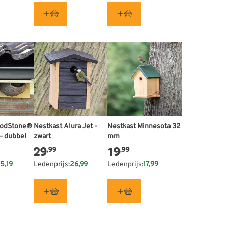
oodStone®
Nestkast Alura Jet -
Nestkast Minnesota 32
– dubbel
zwart
mm
29
19
,99
,99
5,19
Ledenprijs:
26,99
Ledenprijs:
17,99