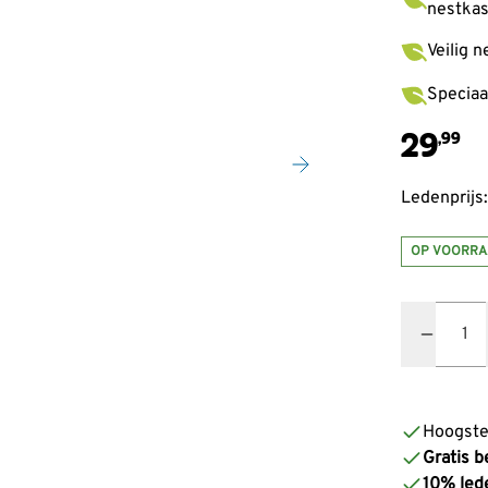
nestka
Veilig n
Speciaa
29
,99
Ledenprijs:
OP VOORRA
Quantity
Hoogste
Gratis b
10% led