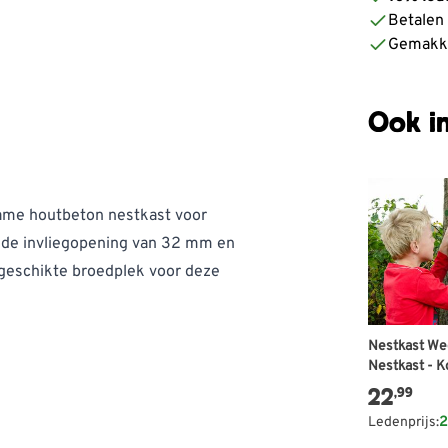
Betalen z
Gemakke
Ook in
ame houtbeton nestkast voor
 de invliegopening van 32 mm en
geschikte broedplek voor deze
Nestkast We
Nestkast - 
32 mm
22
,99
perken
Ledenprijs:
2
dieren