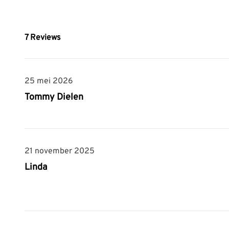
7
Reviews
25 mei 2026
25 mei 2026
Tommy Dielen
21 november 2025
21 november 2025
Linda