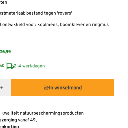
sten
estmateriaal: bestand tegen 'rovers'
l ontwikkeld voor: koolmees, boomklever en ringmus
26,99
2-4 werkdagen
AD
In winkelmand
 kwaliteit natuurbeschermingsproducten
ezorging
vanaf 49,-
enkorting