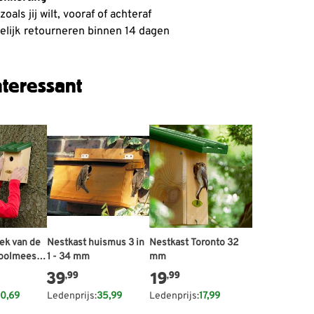
oals jij wilt, vooraf of achteraf
lijk retourneren binnen 14 dagen
teressant
ek van de
Nestkast huismus 3 in
Nestkast Toronto 32
Koolmees
1 - 34 mm
mm
39
19
,99
,99
0,69
Ledenprijs:
35,99
Ledenprijs:
17,99