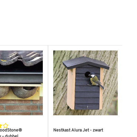
WoodStone®
Nestkast Alura Jet - zwart
Nes
 – dubbel