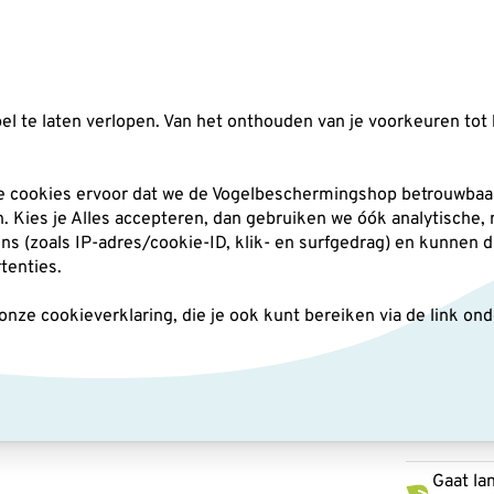
Zoeken
l te laten verlopen. Van het onthouden van je voorkeuren tot 
silo's
Nestkasten
Andere tuindieren
Pl
he cookies ervoor dat we de Vogelbeschermingshop betrouwbaar
an. Kies je Alles accepteren, dan gebruiken we óók analytische,
(zoals IP-adres/cookie-ID, klik- en surfgedrag) en kunnen d
en
Nestkast WoodStone® - 32 mm groen
rtenties.
ze cookieverklaring, die je ook kunt bereiken via de link on
Nestk
groen
Gaat la