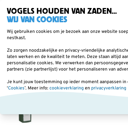
Gratis verzending vanaf €49
VOGELS HOUDEN VAN ZADEN...
WIJ VAN COOKIES
Wij gebruiken cookies om je bezoek aan onze website soepe
nestkast.
Verrekijkers
Vogelvoer
Voederhuisjes & -
Zo zorgen noodzakelijke en privacy-vriendelijke analytisc
laten werken en de kwaliteit te meten. Deze staan altijd a
personalisatie cookies.
We verwerken dan persoonsgegevens 
Nestkasten en vogelhuisjes
Houtbetonnen nestkast
partners (zie partnerlijst) voor het personaliseren van adve
Je kunt jouw toestemming op ieder moment aanpassen in on
‘
Cookies
’. Meer info:
cookieverklaring
en
privacyverklaring