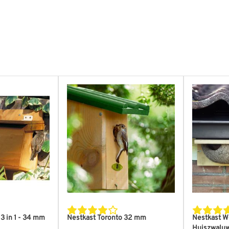
 mm
 mm
n
3 in 1 - 34 mm
Nestkast Toronto 32 mm
Nestkast 
Huiszwaluw