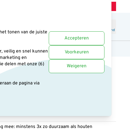
Winkel Zeist
Klantenservice
Uitstekend
-
4.6
/5
Word lid
Inloggen
Winkelmand
het tonen van de juiste
Accepteren
anten
Cadeaus en boeken
Uitgelicht
, veilig en snel kunnen
Voorkeuren
 marketing en
ie delen met onze (6)
Weigeren
deraan de pagina
via
ast WoodStone® - 32 mm
7 reviews
ng mee: minstens 3x zo duurzaam als houten