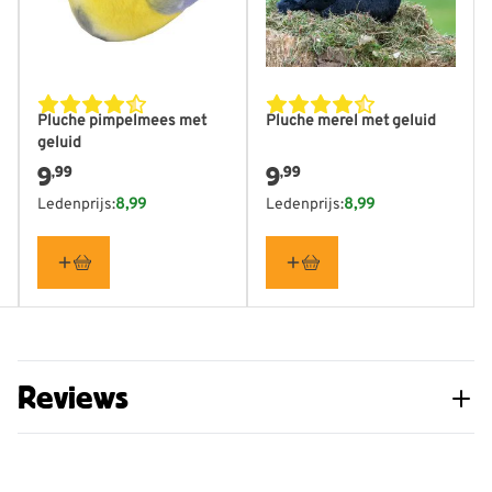
Pluche pimpelmees met
Pluche merel met geluid
geluid
9
9
,99
,99
Ledenprijs:
8,99
Ledenprijs:
8,99
Reviews