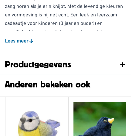
zang horen als je erin knijpt. Met de levendige kleuren
en vormgeving is hij net echt. Een leuk en leerzaam
cadeautje voor kinderen (3 jaar en ouder!) en
vogelliefhebbers. Verkrijgbaar in vele populaire
vogelsoorten.
Lees meer
De vogelknuffels zijn gemaakt van polyester en de
vulling bestaat uit gerecyclede plastic flessen.
Productgegevens
Materiaal: polyester en vulling van gerecyclede plastic
flessen
Artikelnummer
974050174
Anderen bekeken ook
Sociale standaard: onze leverancier besteedt een deel
van haar opbrengst aan onderzoeken naar vogels en
Materiaal
Polyester, Acryl
andere wilde dieren.
Gewicht
0.799 kg
Geluid duurt circa 5 seconden
Kleur
Bruin, Zwart, Wit