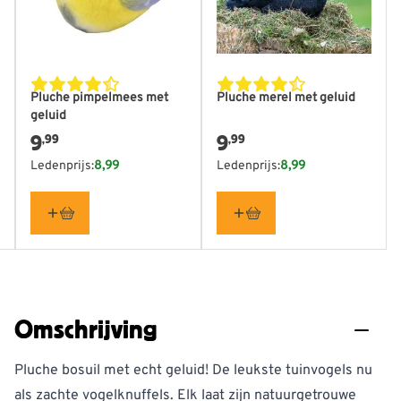
Pluche pimpelmees met
Pluche merel met geluid
geluid
9
9
,99
,99
Ledenprijs:
8,99
Ledenprijs:
8,99
Omschrijving
Pluche bosuil met echt geluid! De leukste tuinvogels nu
als zachte vogelknuffels. Elk laat zijn natuurgetrouwe