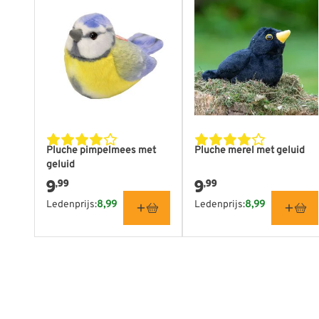
Pluche pimpelmees met
Pluche merel met geluid
geluid
9
9
,99
,99
Ledenprijs:
8,99
Ledenprijs:
8,99