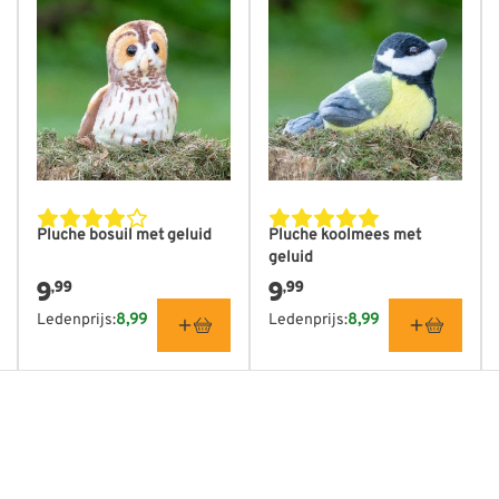
Pluche bosuil met geluid
Pluche koolmees met
geluid
9
9
,99
,99
Ledenprijs:
8,99
Ledenprijs:
8,99