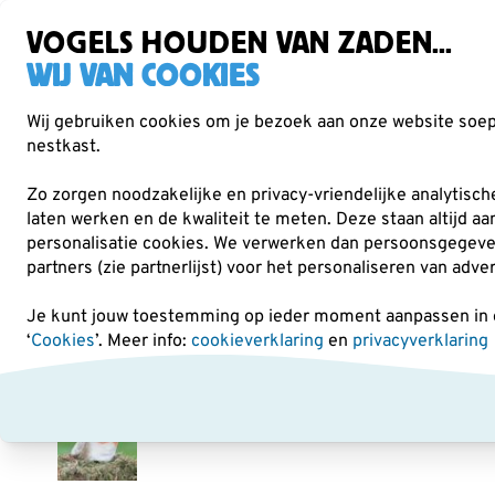
Gratis verzending vanaf €49
Zorgvuldig getest, duurzaam gekozen
VOGELS HOUDEN VAN ZADEN...
WIJ VAN COOKIES
Wij gebruiken cookies om je bezoek aan onze website soepe
nestkast.
Verrekijkers
Vogelvoer
Voederhuisjes & -
Zo zorgen noodzakelijke en privacy-vriendelijke analytisc
laten werken en de kwaliteit te meten. Deze staan altijd a
personalisatie cookies.
We verwerken dan persoonsgegevens 
Kids
Pluche knuffels
Pluche roodborst met geluid
partners (zie partnerlijst) voor het personaliseren van adve
Je kunt jouw toestemming op ieder moment aanpassen in on
‘
Cookies
’. Meer info:
cookieverklaring
en
privacyverklaring