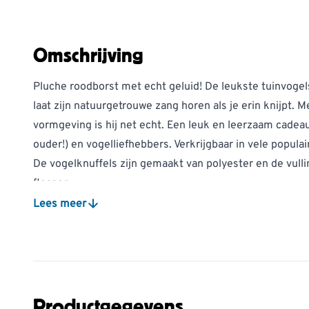
Omschrijving
Pluche roodborst met echt geluid! De leukste tuinvogels
laat zijn natuurgetrouwe zang horen als je erin knijpt. 
vormgeving is hij net echt. Een leuk en leerzaam cadeau
ouder!) en vogelliefhebbers. Verkrijgbaar in vele popula
De vogelknuffels zijn gemaakt van polyester en de vulli
flessen.
Materiaal: polyester en vulling van gerecyclede plastic 
Lees meer
Sociale standaard: onze leverancier besteedt een deel 
onderzoeken naar vogels en andere wilde dieren.
Productgegevens