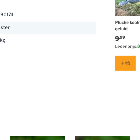
90174
Pluche kool
ester
geluid
9
,99
 kg
Ledenprijs:
8