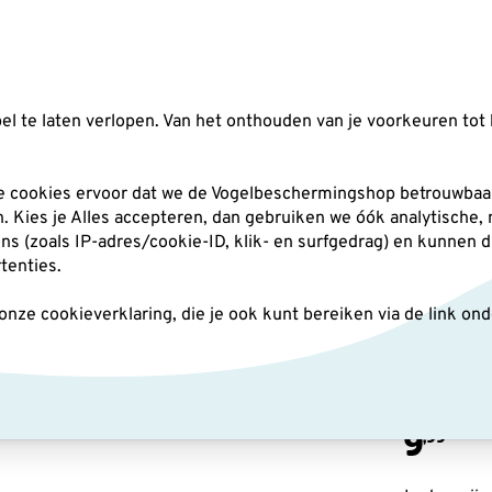
Zoeken
l te laten verlopen. Van het onthouden van je voorkeuren tot 
silo's
Nestkasten
Andere tuindieren
Pl
he cookies ervoor dat we de Vogelbeschermingshop betrouwbaar
an. Kies je Alles accepteren, dan gebruiken we óók analytische,
(zoals IP-adres/cookie-ID, klik- en surfgedrag) en kunnen d
rtenties.
ze cookieverklaring, die je ook kunt bereiken via de link on
Pluch
9
,99