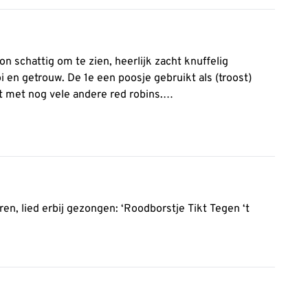
on schattig om te zien, heerlijk zacht knuffelig
i en getrouw. De 1e een poosje gebruikt als (troost)
et met nog vele andere red robins.
n ze gegeven.
eren, lied erbij gezongen: ‘Roodborstje Tikt Tegen ‘t