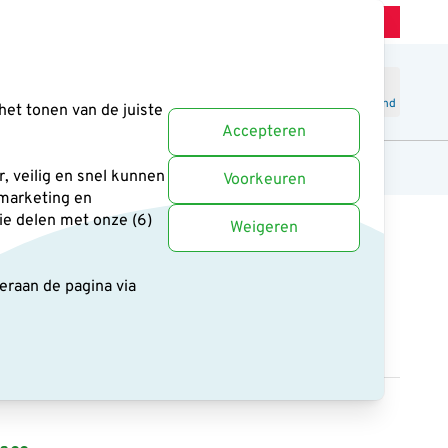
Winkel Zeist
Klantenservice
Uitstekend
-
4.6
/5
Word lid
Inloggen
Winkelmand
het tonen van de juiste
Accepteren
anten
Cadeaus en boeken
Uitgelicht
, veilig en snel kunnen
Voorkeuren
 marketing en
ie delen met onze (6)
Weigeren
deraan de pagina
via
e roodborst met geluid
13 reviews