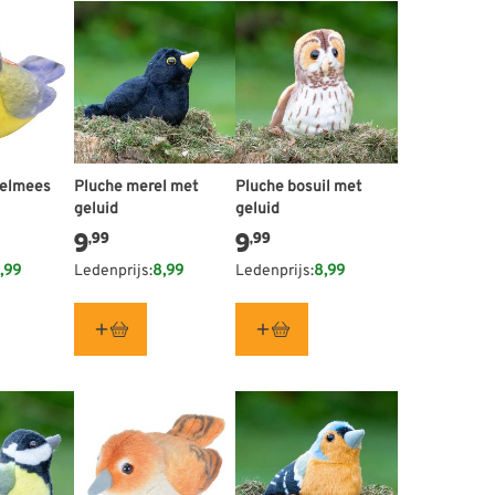
pelmees
Pluche merel met
Pluche bosuil met
geluid
geluid
9
9
,99
,99
,99
Ledenprijs:
8,99
Ledenprijs:
8,99