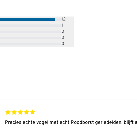
12
1
0
0
0
Precies echte vogel met echt Roodborst geriedelden, blijft al