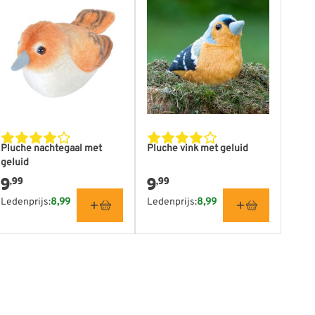
Pluche nachtegaal met
Pluche vink met geluid
geluid
9
9
,99
,99
Ledenprijs:
8,99
Ledenprijs:
8,99