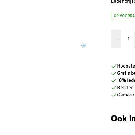
Ledenprijs:
OP VOORRA
Quantity
Hoogste
Gratis b
10% led
Betalen z
Gemakke
Ook in