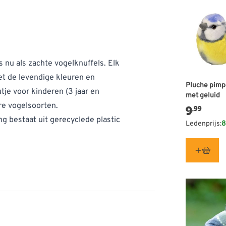
 nu als zachte vogelknuffels. Elk
Met de levendige kleuren en
Pluche pim
tje voor kinderen (3 jaar en
met geluid
ire vogelsoorten.
9
,99
ng bestaat uit gerecyclede plastic
Ledenprijs:
8
flessen
van haar opbrengst aan