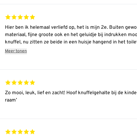
Hier ben ik helemaal verliefd op, het is mijn 2e. Buiten gewo
materiaal, fijne groote ook en het geluidje bij indrukken moo
knuffel, nu zitten ze beide in een huisje hangend in het toil
Als ik (klein) kinderen had gehad, dan had ik deze zeker aa
Meer tonen
Zo mooi, leuk, lief en zacht! Hoof knuffelgehalte bij de kind
raam’