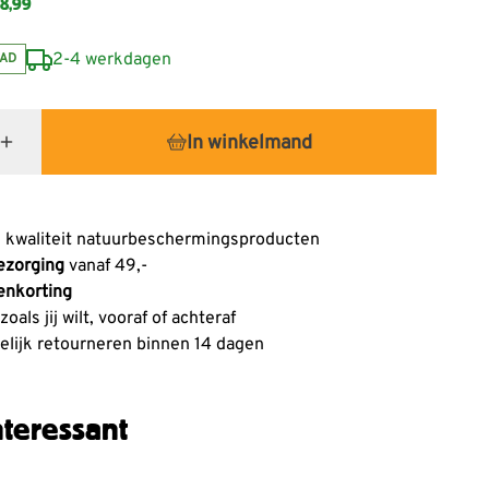
8,99
2-4 werkdagen
AD
In winkelmand
 kwaliteit natuurbeschermingsproducten
ezorging
vanaf 49,-
enkorting
oals jij wilt, vooraf of achteraf
lijk retourneren binnen 14 dagen
teressant