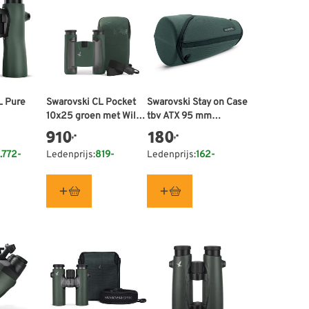
L Pure
Swarovski CL Pocket
Swarovski Stay on Case
10x25 groen met Wild
tbv ATX 95 mm
Nature accessoire
objectief module
910
180
,-
,-
pakket
.772-
Ledenprijs:
819-
Ledenprijs:
162-