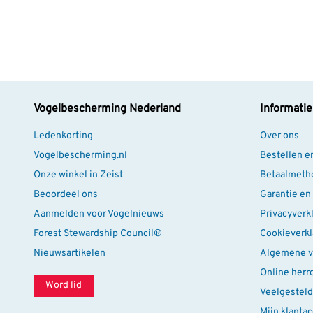
Type brug
Ope
Kleur
Groe
Vogelbescherming Nederland
Informatie
Ledenkorting
Over ons
Vogelbescherming.nl
Bestellen e
Onze winkel in Zeist
Betaalmeth
Beoordeel ons
Garantie en
Aanmelden voor Vogelnieuws
Privacyverk
Forest Stewardship Council®
Cookieverkl
Nieuwsartikelen
Algemene v
Online herr
Word lid
Veelgesteld
Mijn klanta