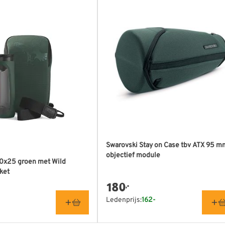
, volledig recyclebaar en
ojecten. Bovendien is de
aren en de CO₂-uitstoot tijdens
m
Swarovski Stay on Case tbv ATX 95 m
mm
objectief module
10x25 groen met Wild
ket
mm
180
,-
Ledenprijs:
162-
m