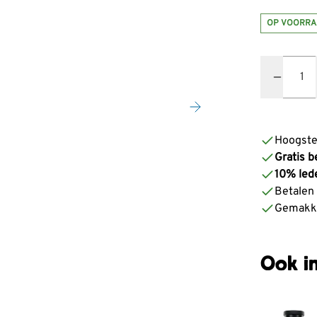
OP VOORRA
Quantity
Hoogste
Gratis b
10% led
Betalen z
Gemakke
Ook in