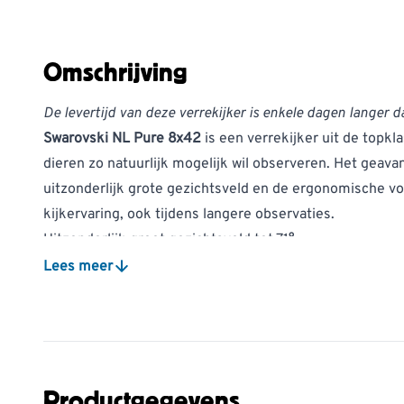
Omschrijving
De levertijd van deze verrekijker is enkele dagen langer d
Swarovski NL Pure 8x42
is een verrekijker uit de topkl
dieren zo natuurlijk mogelijk wil observeren. Het geav
uitzonderlijk grote gezichtsveld en de ergonomische v
kijkervaring, ook tijdens langere observaties.
Uitzonderlijk groot gezichtsveld tot 71°
SWAROVISION-technologie voor haarscherpe en contras
Lees meer
Ergonomische behuizing met natuurlijke grip
Duurzaam ontwikkelde accessoires en verpakking
De
Swarovski NL Pure 8x42 combineert een geavancee
nauwkeurig afgewerkte mechanica. Het uitzonderlijk gro
onzichtbare beeldranden zorgen ervoor dat je volledig o
Productgegevens