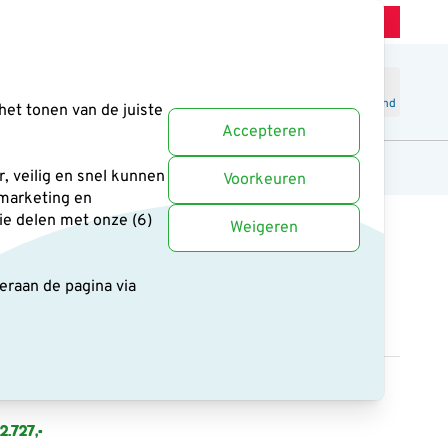
Winkel Zeist
Klantenservice
Uitstekend
-
4.6
/5
Word lid
Inloggen
Winkelmand
het tonen van de juiste
Accepteren
anten
Cadeaus en boeken
Uitgelicht
, veilig en snel kunnen
Voorkeuren
 marketing en
ie delen met onze (6)
Weigeren
deraan de pagina
via
vski NL Pure 8x42
,-
2.727,-