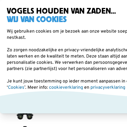
Gratis verzending vanaf €49
VOGELS HOUDEN VAN ZADEN...
WIJ VAN COOKIES
Wij gebruiken cookies om je bezoek aan onze website soepe
nestkast.
Verrekijkers
Vogelvoer
Voederhuisjes & -
Zo zorgen noodzakelijke en privacy-vriendelijke analytisc
laten werken en de kwaliteit te meten. Deze staan altijd a
personalisatie cookies.
We verwerken dan persoonsgegevens 
Verrekijkers
Swarovski Optik
Swarovski NL Pure 
partners (zie partnerlijst) voor het personaliseren van adve
Je kunt jouw toestemming op ieder moment aanpassen in on
‘
Cookies
’. Meer info:
cookieverklaring
en
privacyverklaring