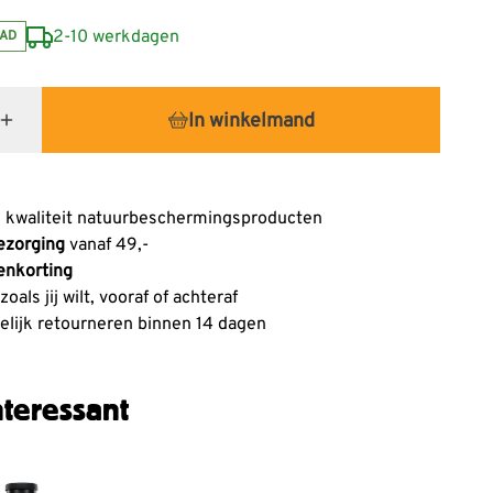
2-10 werkdagen
AD
In winkelmand
 kwaliteit natuurbeschermingsproducten
ezorging
vanaf 49,-
enkorting
oals jij wilt, vooraf of achteraf
lijk retourneren binnen 14 dagen
teressant