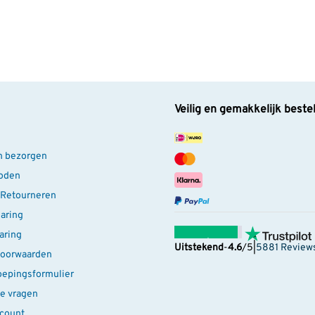
n
n
Veilig en gemakkelijk beste
n bezorgen
oden
 Retourneren
laring
aring
Uitstekend
-
4.6
/5
|
5881 Review
oorwaarden
oepingsformulier
e vragen
ccount