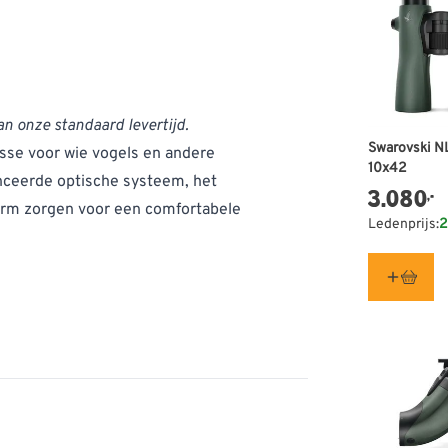
an onze standaard levertijd.
Swarovski N
asse voor wie vogels en andere
10x42
anceerde optische systeem, het
3.080
,-
orm zorgen voor een comfortabele
Ledenprijs:
2
trijke beelden
rd optisch systeem met compacte,
te gezichtsveld en de vrijwel
pgaat in het beeld. Zo kun je