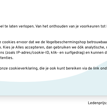
Zoeken
l te laten verlopen. Van het onthouden van je voorkeuren tot 
silo's
Nestkasten
Andere tuindieren
Pl
he cookies ervoor dat we de Vogelbeschermingshop betrouwbaar
an. Kies je Alles accepteren, dan gebruiken we óók analytische,
(zoals IP-adres/cookie-ID, klik- en surfgedrag) en kunnen d
8x42
rtenties.
ze cookieverklaring, die je ook kunt bereiken via de link on
Swaro
3.030
Ledenprijs: