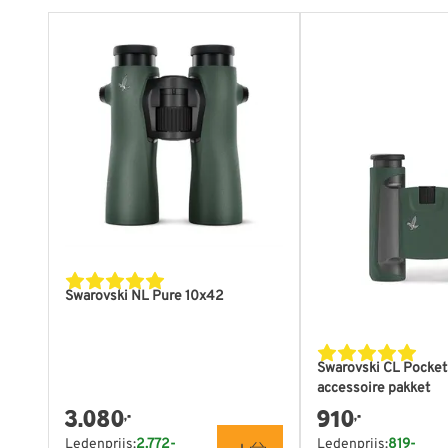
Swarovski NL Pure 10x42
Swarovski CL Pocket
accessoire pakket
3.080
910
,-
,-
Ledenprijs:
2.772-
Ledenprijs:
819-