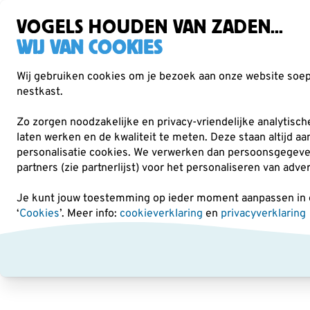
Gratis verzending vanaf €49
Zorgvuldig getest, duurzaam gekozen
VOGELS HOUDEN VAN ZADEN...
WIJ VAN COOKIES
Wij gebruiken cookies om je bezoek aan onze website soepe
nestkast.
Verrekijkers
Vogelvoer
Voederhuisjes & -
Zo zorgen noodzakelijke en privacy-vriendelijke analytisc
laten werken en de kwaliteit te meten. Deze staan altijd a
personalisatie cookies.
We verwerken dan persoonsgegevens 
Verrekijkers
Swarovski Optik
Swarovski Stay on C
partners (zie partnerlijst) voor het personaliseren van adve
Je kunt jouw toestemming op ieder moment aanpassen in on
‘
Cookies
’. Meer info:
cookieverklaring
en
privacyverklaring