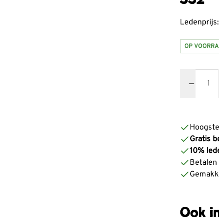
Ledenprijs:
OP VOORRA
Quantity
Hoogste
Gratis b
10% led
Betalen z
Gemakke
Ook in