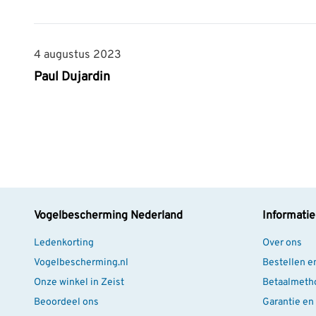
4 augustus 2023
4 augustus 2023
Paul Dujardin
Vogelbescherming Nederland
Informatie
Ledenkorting
Over ons
Vogelbescherming.nl
Bestellen e
Onze winkel in Zeist
Betaalmeth
Beoordeel ons
Garantie en