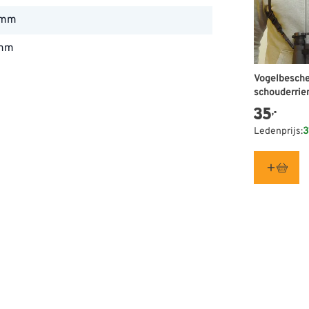
 mm
 mm
mm
Vogelbesch
schouderri
35
,-
Ledenprijs:
3