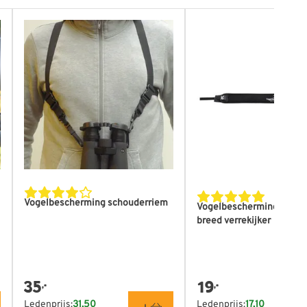
Vogelbescherming schouderriem
Vogelbescherming draag
breed verrekijker
35
19
,-
,-
Ledenprijs:
31,50
Ledenprijs:
17,10