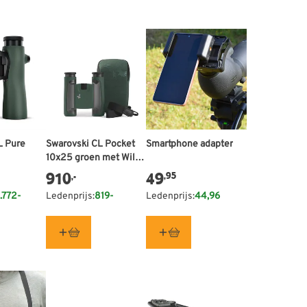
L Pure
Swarovski CL Pocket
Smartphone adapter
10x25 groen met Wild
Nature accessoire
910
49
,95
,-
pakket
.772-
Ledenprijs:
819-
Ledenprijs:
44,96