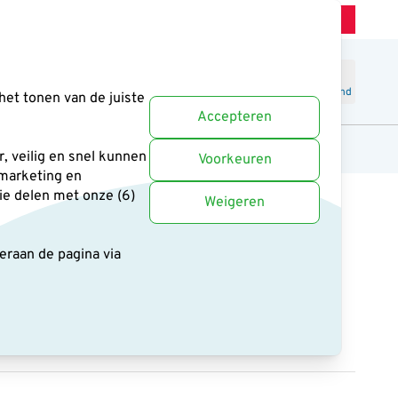
Winkel Zeist
Klantenservice
Uitstekend
-
4.6
/5
Word lid
Inloggen
Winkelmand
het tonen van de juiste
Accepteren
anten
Cadeaus en boeken
Uitgelicht
, veilig en snel kunnen
Voorkeuren
 marketing en
ie delen met onze (6)
Weigeren
deraan de pagina
via
vski Stay on Case tbv
ATM 65 HD
1 reviews