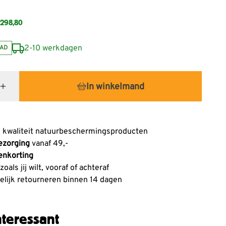
298,80
2-10 werkdagen
AD
In winkelmand
 kwaliteit natuurbeschermingsproducten
ezorging
vanaf 49,-
enkorting
oals jij wilt, vooraf of achteraf
lijk retourneren binnen 14 dagen
teressant