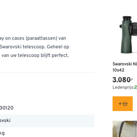
tay on cases (paraattassen) van
Swarovski telescoop. Geheel op
an uw telescoop blijft perfect.
Swarovski N
10x42
3.080
,-
Ledenprijs:
2
30120
ovski
kg