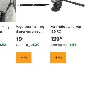
erming
Vogelbescherming
Manfrotto statiefkop
em
draagriem breed
128 RC
verrekijker
19
129
,50
,-
1,50
Ledenprijs:
17,10
Ledenprijs:
116,55