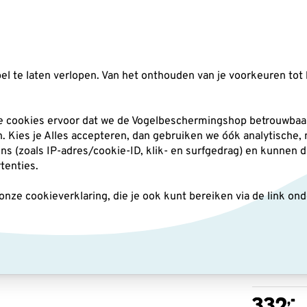
Zoeken
l te laten verlopen. Van het onthouden van je voorkeuren tot 
silo's
Nestkasten
Andere tuindieren
Pl
he cookies ervoor dat we de Vogelbeschermingshop betrouwbaar
an. Kies je Alles accepteren, dan gebruiken we óók analytische,
(zoals IP-adres/cookie-ID, klik- en surfgedrag) en kunnen d
ase tbv ATS/ATM 65 HD
rtenties.
ze cookieverklaring, die je ook kunt bereiken via de link on
Swaro
ATS/
,-
332