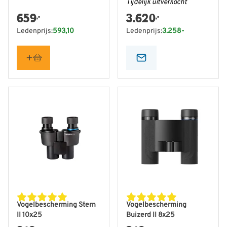
Tijdelijk uitverkocht
659
3.620
,-
,-
Ledenprijs:
593,10
Ledenprijs:
3.258-
Vogelbescherming Stern
Vogelbescherming
II 10x25
Buizerd II 8x25