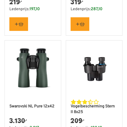
219
319
,-
,-
Ledenprijs:
197,10
Ledenprijs:
287,10
Swarovski NL Pure 12x42
Vogelbescherming Stern
II 8x25
3.130
209
,-
,-