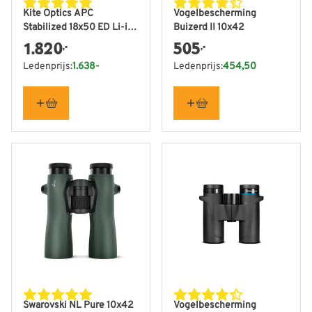
Kite Optics APC
Vogelbescherming
Stabilized 18x50 ED Li-ion
Buizerd II 10x42
- Vogelbescherming
1.820
505
,-
,-
Nederland editie
Ledenprijs:
1.638-
Ledenprijs:
454,50
Swarovski NL Pure 10x42
Vogelbescherming