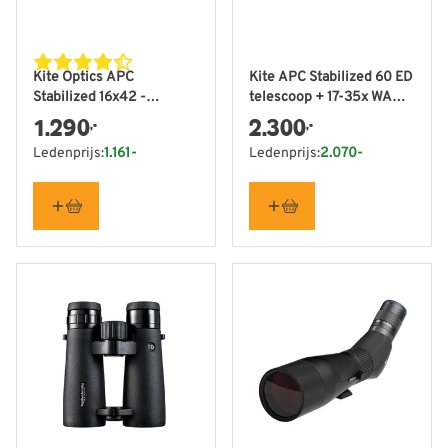
Kite Optics APC
Kite APC Stabilized 60 ED
Stabilized 16x42 -
telescoop + 17-35x WA
Vogelbescherming
oculair -
1.290
2.300
,-
,-
Nederland editie
Vogelbescherming
Ledenprijs:
1.161-
Ledenprijs:
2.070-
Nederland editie