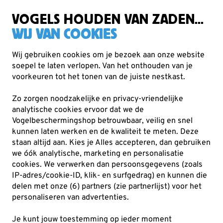
Gratis verzending vanaf €49
VOGELS HOUDEN VAN ZADEN...
WIJ VAN COOKIES
Wij gebruiken cookies om je bezoek aan onze website
soepel te laten verlopen. Van het onthouden van je
voorkeuren tot het tonen van de juiste nestkast.
Verrekijkers
Zo zorgen noodzakelijke en privacy-vriendelijke
Vogels kijken wordt pas echt een feest met een goede
analytische cookies ervoor dat we de
verrekijker. Vogelbescherming heeft al 50 jaar expertise
Vogelbeschermingshop betrouwbaar, veilig en snel
kunnen laten werken en de kwaliteit te meten. Deze
opgebouwd op het gebied van verrekijkers
Lees meer
staan altijd aan. Kies je Alles accepteren, dan gebruiken
we óók analytische, marketing en personalisatie
cookies.
We verwerken dan persoonsgegevens (zoals
113
producten
IP-adres/cookie-ID, klik- en surfgedrag) en kunnen die
delen met onze (6) partners (zie partnerlijst) voor het
personaliseren van advertenties.
Je kunt jouw toestemming op ieder moment