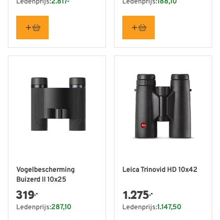
Ledenprijs:
2.817-
Ledenprijs:
188,10
Vogelbescherming
Leica Trinovid HD 10x42
Buizerd II 10x25
319
1.275
,-
,-
Ledenprijs:
287,10
Ledenprijs:
1.147,50