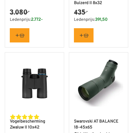
Buizerd II 8x32
3.080
435
,-
,-
Ledenprijs:
2.772-
Ledenprijs:
391,50
Vogelbescherming
Swarovski AT BALANCE
Zwaluw II 10x42
18-45x65