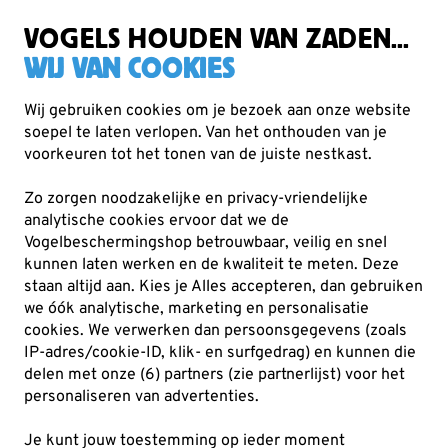
Zorgvuldig getest, duurzaam gekozen
Gratis verzending vanaf €49
VOGELS HOUDEN VAN ZADEN...
WIJ VAN COOKIES
Wij gebruiken cookies om je bezoek aan onze website
soepel te laten verlopen. Van het onthouden van je
Uitgelicht
Outlet
voorkeuren tot het tonen van de juiste nestkast.
Zo zorgen noodzakelijke en privacy-vriendelijke
25% KORTING
analytische cookies ervoor dat we de
Vogelbeschermingshop betrouwbaar, veilig en snel
kunnen laten werken en de kwaliteit te meten. Deze
staan altijd aan. Kies je Alles accepteren, dan gebruiken
we óók analytische, marketing en personalisatie
cookies.
We verwerken dan persoonsgegevens (zoals
IP-adres/cookie-ID, klik- en surfgedrag) en kunnen die
delen met onze (6) partners (zie partnerlijst) voor het
personaliseren van advertenties.
Je kunt jouw toestemming op ieder moment