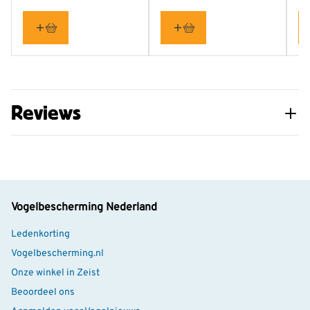
vetblokken aan de buitenzijde eten.
Eenvoudig op te hangen
Het voederhuis is voorzien van een sterk ophangkoord,
zodat je het gemakkelijk aan een boom, haak of
voederpaalsysteem kunt bevestigen. Kies bij voorkeur
Reviews
een goed bereikbare plek, zodat je het vogelvoer
eenvoudig kunt aanvullen en het voederhuis regelmatig
kunt schoonmaken.
Vogelbescherming Nederland
Ledenkorting
Vogelbescherming.nl
Onze winkel in Zeist
Beoordeel ons