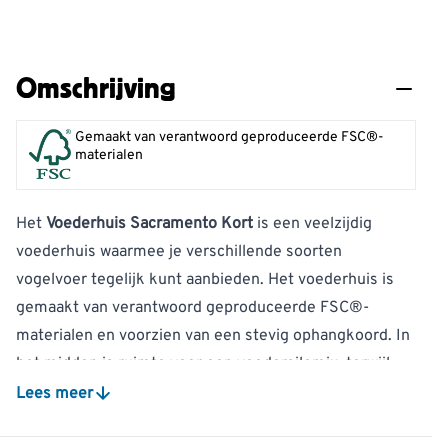
Omschrijving
Gemaakt van verantwoord geproduceerde FSC®-
materialen
Het
Voederhuis Sacramento Kort
is een veelzijdig
voederhuis waarmee je verschillende soorten
vogelvoer tegelijk kunt aanbieden. Het voederhuis is
gemaakt van verantwoord geproduceerde FSC®-
materialen en voorzien van een stevig ophangkoord. In
het midden is ruimte voor een voedersilomix, terwijl
aan de buitenzijde plaats is voor twee vetblokken.
Lees meer
Gemaakt van verantwoord geproduceerde FSC®-
materialen