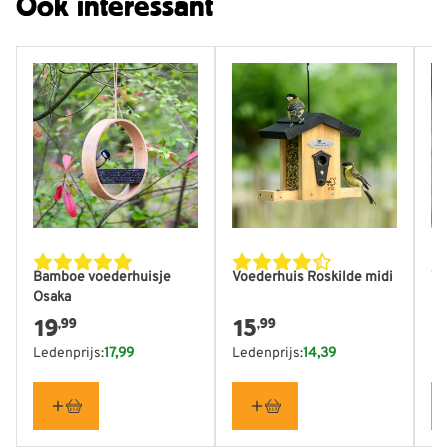
Ook interessant
Bamboe voederhuisje
Voederhuis Roskilde midi
Vo
Osaka
pi
19
15
1
,99
,99
Ledenprijs:
17,99
Ledenprijs:
14,39
Le