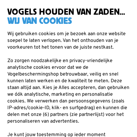
Zorgvuldig getest, duurzaam gekozen
Gratis verzending vanaf €49
VOGELS HOUDEN VAN ZADEN...
WIJ VAN COOKIES
Wij gebruiken cookies om je bezoek aan onze website
soepel te laten verlopen. Van het onthouden van je
Producten voor tuindieren
Insectenhotels
voorkeuren tot het tonen van de juiste nestkast.
Zo zorgen noodzakelijke en privacy-vriendelijke
analytische cookies ervoor dat we de
Vogelbeschermingshop betrouwbaar, veilig en snel
kunnen laten werken en de kwaliteit te meten. Deze
staan altijd aan. Kies je Alles accepteren, dan gebruiken
we óók analytische, marketing en personalisatie
cookies.
We verwerken dan persoonsgegevens (zoals
IP-adres/cookie-ID, klik- en surfgedrag) en kunnen die
delen met onze (6) partners (zie partnerlijst) voor het
personaliseren van advertenties.
Je kunt jouw toestemming op ieder moment