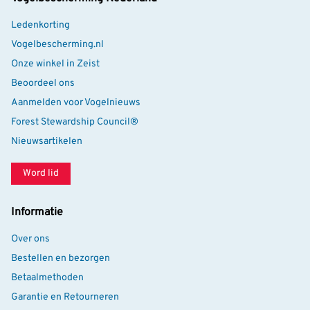
aan meer insecten en meer vogels.
Voordelen op een rij:
Ledenkorting
Grootste model uit de serie, met maximale
Vogelbescherming.nl
nestcapaciteit
Onze winkel in Zeist
Ondersteunt bestuivers én vergroot het voedselaanbod
Beoordeel ons
voor vogels
Aanmelden voor Vogelnieuws
Gevuld met bamboe en hardhouten nestkamers in
Forest Stewardship Council®
diverse diameters
Nieuwsartikelen
Gemaakt van FSC®-gecertificeerd hout
Word lid
Stevig, duurzaam en stijlvol vormgegeven
Informatie
Over ons
Bestellen en bezorgen
Betaalmethoden
Garantie en Retourneren