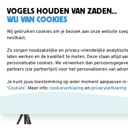
Gratis verzending vanaf €49
Zorgvuldig getest, duurzaam gekozen
VOGELS HOUDEN VAN ZADEN...
WIJ VAN COOKIES
Wij gebruiken cookies om je bezoek aan onze website soepe
nestkast.
Verrekijkers
Vogelvoer
Voederhuisjes & -
Zo zorgen noodzakelijke en privacy-vriendelijke analytisc
laten werken en de kwaliteit te meten. Deze staan altijd a
personalisatie cookies.
We verwerken dan persoonsgegevens 
Verrekijkers
Statieven en Statiefkoppen
Vogelbesc
partners (zie partnerlijst) voor het personaliseren van adve
Je kunt jouw toestemming op ieder moment aanpassen in on
‘
Cookies
’. Meer info:
cookieverklaring
en
privacyverklaring