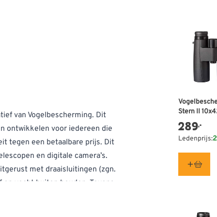
Vogelbesch
Stern II 10x
tief van Vogelbescherming. Dit
289
,-
en ontwikkelen voor iedereen die
Ledenprijs:
2
t tegen een betaalbare prijs. Dit
telescopen en digitale camera’s.
tgerust met draaisluitingen (zgn.
tof en vocht buiten houden. Tevens
ng veroorzaakt in de natuur. De
, dat zeer stevig is maar ook