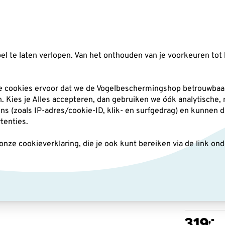
Zoeken
l te laten verlopen. Van het onthouden van je voorkeuren tot 
silo's
Nestkasten
Andere tuindieren
Pl
he cookies ervoor dat we de Vogelbeschermingshop betrouwbaar
an. Kies je Alles accepteren, dan gebruiken we óók analytische,
(zoals IP-adres/cookie-ID, klik- en surfgedrag) en kunnen d
herming statief Kluut carbon
rtenties.
ze cookieverklaring, die je ook kunt bereiken via de link on
Vogel
carbo
,-
319