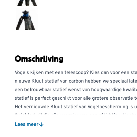
Omschrijving
Vogels kijken met een telescoop? Kies dan voor een sta
nieuwe Kluut statief van carbon hebben we speciaal lat
een betrouwbaar statief wenst van hoogwaardige kwalitei
statief is perfect geschikt voor alle grotere observatie 
Het vernieuwde Kluut statief van Vogelbescherming is ui
‘twist locks’) die zijn voorzien van een afdichting die s
is deze manier van sluiten erg stil, wat minder verstori
Lees meer
poten zijn geproduceerd van hoogwaardig 9-laags carbon