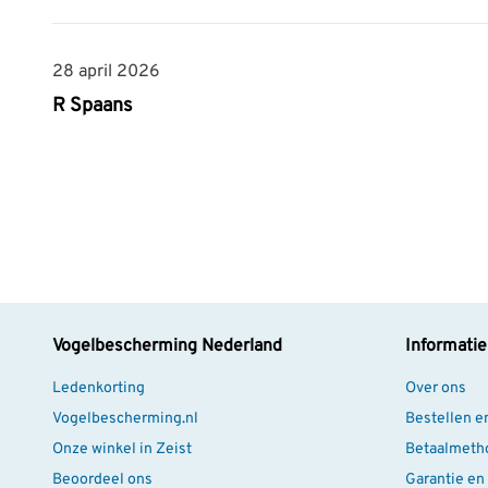
28 april 2026
28 april 2026
R Spaans
Vogelbescherming Nederland
Informatie
Ledenkorting
Over ons
Vogelbescherming.nl
Bestellen e
Onze winkel in Zeist
Betaalmeth
Beoordeel ons
Garantie en