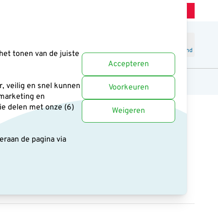
Winkel Zeist
Klantenservice
Uitstekend
-
4.6
/5
Word lid
Inloggen
Winkelmand
het tonen van de juiste
Accepteren
anten
Cadeaus en boeken
Uitgelicht
, veilig en snel kunnen
Voorkeuren
 marketing en
ie delen met onze (6)
Weigeren
deraan de pagina
via
bescherming statief Kluut
n
1 reviews