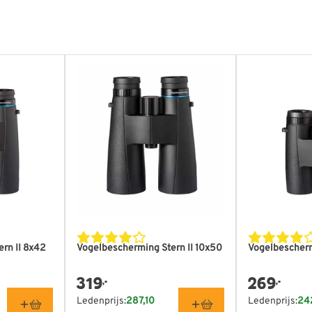
eschoven)
e draagtas met schouderband,
dleiding. Garantie: 5 jaar op
ijn tijdens het fabricageproces.
rn II 8x42
Vogelbescherming Stern II 10x50
Vogelbescherm
319
269
,-
,-
Ledenprijs:
287,10
Ledenprijs:
24