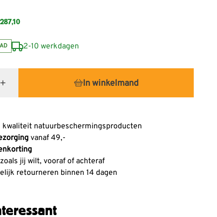
287,10
2-10 werkdagen
AD
In winkelmand
 kwaliteit natuurbeschermingsproducten
ezorging
vanaf 49,-
enkorting
oals jij wilt, vooraf of achteraf
lijk retourneren binnen 14 dagen
teressant