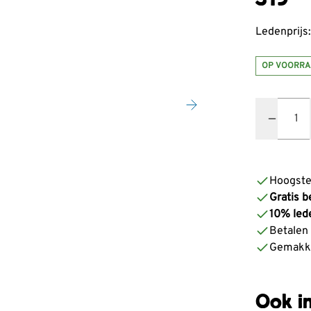
Ledenprijs:
OP VOORRA
Quantity
Hoogste
Gratis b
10% led
Betalen z
Gemakke
Ook in