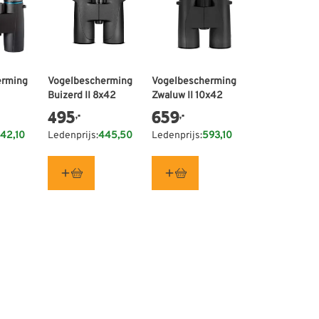
erming
Vogelbescherming
Vogelbescherming
Buizerd II 8x42
Zwaluw II 10x42
495
659
,-
,-
42,10
Ledenprijs:
445,50
Ledenprijs:
593,10