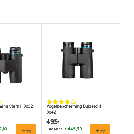
ing Stern II 8x32
Vogelbescherming Buizerd II
Vogelb
8x42
10x42
495
659
,-
,-
2,10
Ledenprijs:
445,50
Ledenpr