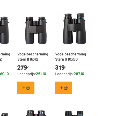
erming
Vogelbescherming
Vogelbescherming
42
Stern II 8x42
Stern II 10x50
279
319
,-
,-
60,10
Ledenprijs:
251,10
Ledenprijs:
287,10