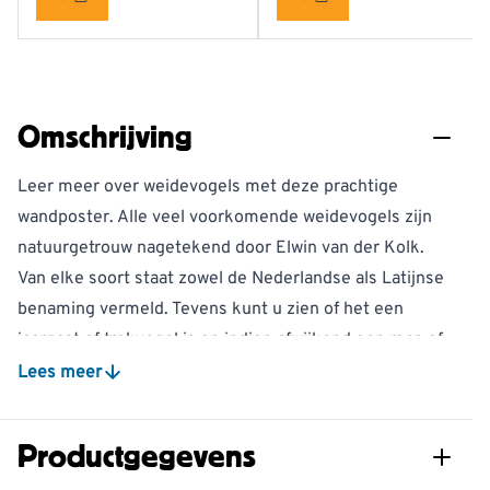
Omschrijving
Leer meer over weidevogels met deze prachtige
wandposter. Alle veel voorkomende weidevogels zijn
natuurgetrouw nagetekend door Elwin van der Kolk.
Van elke soort staat zowel de Nederlandse als Latijnse
benaming vermeld. Tevens kunt u zien of het een
jaargast of trekvogel is en indien afwijkend een man of
vrouw is. Bovendien staan de jonge vogels en de eieren
Lees meer
ook op de poster vermeld.
Elwin van der Kolk, de Nederlandse bioloog en
Productgegevens
natuurschilder, werd al op jonge leeftijd gefascineerd