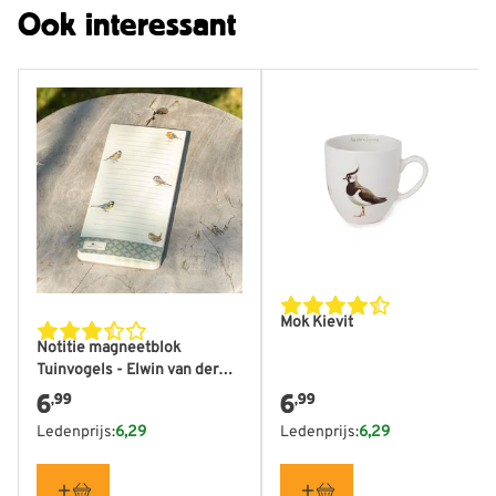
Ook interessant
Mok Kievit
Notitie magneetblok
Tuinvogels - Elwin van der
Kolk
6
6
,99
,99
Ledenprijs:
6,29
Ledenprijs:
6,29