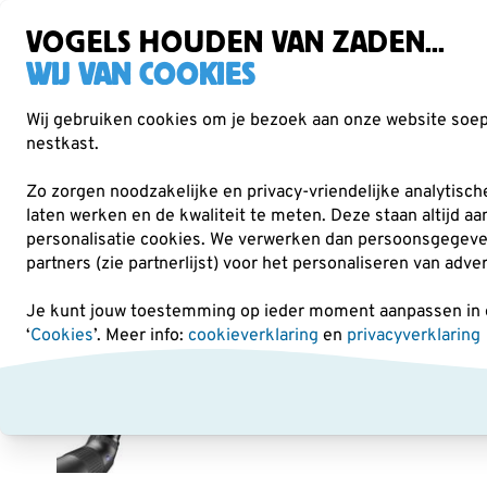
Gratis verzending vanaf €49
VOGELS HOUDEN VAN ZADEN...
WIJ VAN COOKIES
Wij gebruiken cookies om je bezoek aan onze website soepe
nestkast.
Verrekijkers
Vogelvoer
Voederhuisjes & -
Zo zorgen noodzakelijke en privacy-vriendelijke analytisc
laten werken en de kwaliteit te meten. Deze staan altijd a
personalisatie cookies.
We verwerken dan persoonsgegevens 
Verrekijkers
Zeiss Sport Optics
Zeiss Conquest Ga
partners (zie partnerlijst) voor het personaliseren van adve
Je kunt jouw toestemming op ieder moment aanpassen in on
‘
Cookies
’. Meer info:
cookieverklaring
en
privacyverklaring