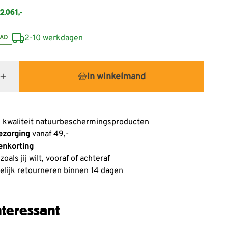
2.061,-
2-10 werkdagen
AD
In winkelmand
 kwaliteit natuurbeschermingsproducten
ezorging
vanaf 49,-
enkorting
oals jij wilt, vooraf of achteraf
lijk retourneren binnen 14 dagen
teressant