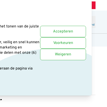
Winkel Zeist
Klantenservice
Uitstekend
-
4.6
/5
Word lid
Inloggen
Winkelmand
het tonen van de juiste
Accepteren
anten
Cadeaus en boeken
Uitgelicht
, veilig en snel kunnen
Voorkeuren
 marketing en
ie delen met onze (6)
Weigeren
deraan de pagina
via
 Conquest Gavia 85
oop incl 30-60x oculair
,-