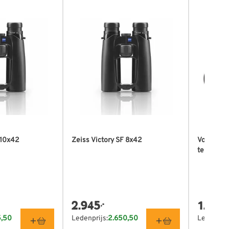
 10x42
Zeiss Victory SF 8x42
Vogelbes
telescoo
2.945
1.500
,-
,
5,50
Ledenprijs:
2.650,50
Ledenprij