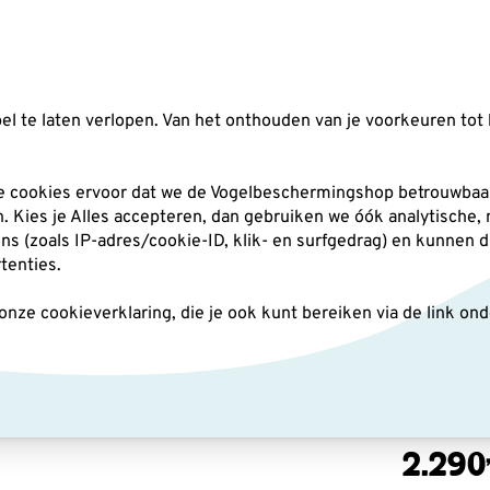
Zoeken
l te laten verlopen. Van het onthouden van je voorkeuren tot 
silo's
Nestkasten
Andere tuindieren
Pl
he cookies ervoor dat we de Vogelbeschermingshop betrouwbaar
an. Kies je Alles accepteren, dan gebruiken we óók analytische,
(zoals IP-adres/cookie-ID, klik- en surfgedrag) en kunnen d
via 85 telescoop incl 30-60x oculair
rtenties.
ze cookieverklaring, die je ook kunt bereiken via de link on
Zeiss
telesc
2.290