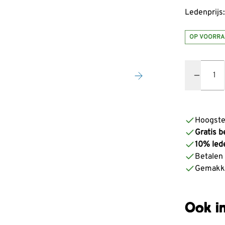
Ledenprijs:
OP VOORRA
Quantity
Hoogste
Gratis b
10% led
Betalen z
Gemakke
Ook in