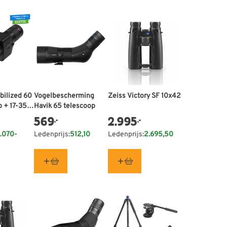
bilized 60
Vogelbescherming
Zeiss Victory SF 10x42
 + 17-35x
Havik 65 telescoop
569
2.995
,-
,-
erming
.070-
Ledenprijs:
512,10
Ledenprijs:
2.695,50
itie