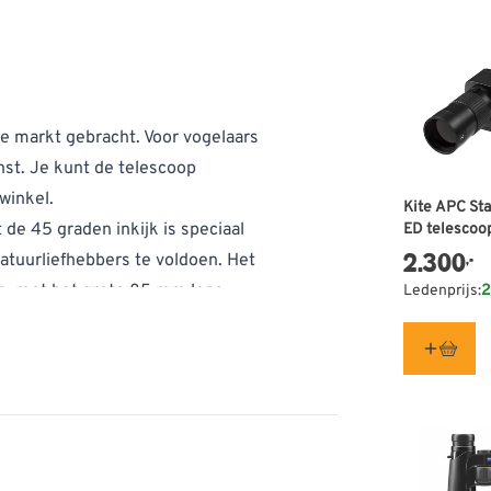
e markt gebracht. Voor vogelaars
st. Je kunt de telescoop
winkel.
Kite APC Sta
de 45 graden inkijk is speciaal
ED telescoop
WA oculair -
2.300
,-
atuurliefhebbers te voldoen. Het
Vogelbesch
p, met het grote 85 mm lens
Ledenprijs:
2
Nederland ed
n helderheid. De 60x vergroting en
icatie van je object, zelfs op
r bij Carl Zeiss Sport Optics GmbH.
niek is in zijn klasse, wordt het
ders een unieke ervaring.
erformance telescoop. De