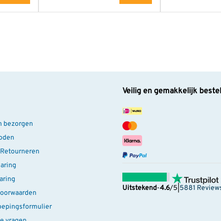
m
van toepassing
t
Veilig en gemakkelijk beste
n bezorgen
oden
 Retourneren
laring
aring
Uitstekend
-
4.6
/5
|
5881 Review
oorwaarden
oepingsformulier
e vragen