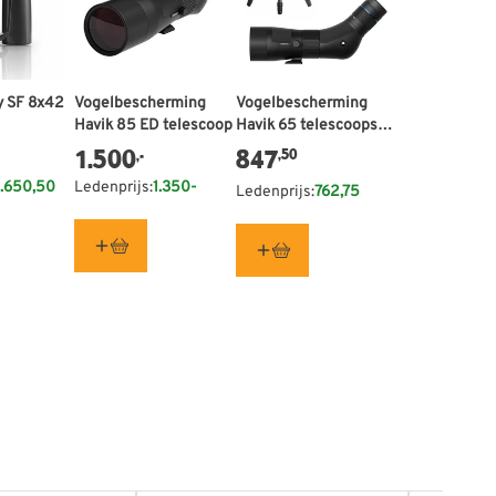
y SF 8x42
Vogelbescherming
De prijs is afhankelijk van de g
Vogelbescherming
Havik 85 ED telescoop
Havik 65 telescoopset
met grutto statief
1.500
847
,50
,-
.650,50
Ledenprijs:
1.350-
Ledenprijs:
762,75