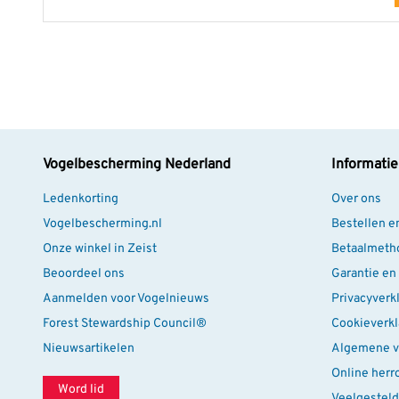
Objectiefdiameter
85m
Type brug
Niet 
Kleur
Zwar
Vogelbescherming Nederland
Informatie
Ledenkorting
Over ons
Vogelbescherming.nl
Bestellen e
Onze winkel in Zeist
Betaalmeth
Beoordeel ons
Garantie en
Aanmelden voor Vogelnieuws
Privacyverk
Forest Stewardship Council®
Cookieverkl
Nieuwsartikelen
Algemene v
Online herr
Word lid
Veelgesteld