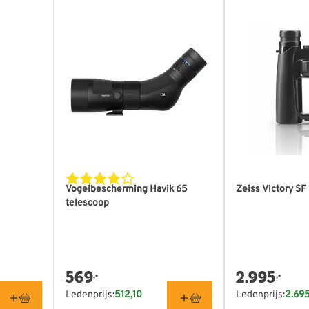
Vogelbescherming Havik 65
Zeiss Victory SF
telescoop
m
 mm
569
2.995
,-
,-
mm
Ledenprijs:
512,10
Ledenprijs:
2.69
0x