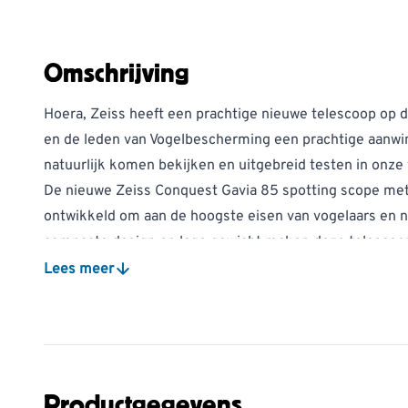
Omschrijving
Hoera, Zeiss heeft een prachtige nieuwe telescoop op d
en de leden van Vogelbescherming een prachtige aanwin
natuurlijk komen bekijken en uitgebreid testen in onze 
De nieuwe Zeiss Conquest Gavia 85 spotting scope met 
ontwikkeld om aan de hoogste eisen van vogelaars en n
compacte design en lage gewicht maken deze telescoo
diameter, ideaal, dankzij de hoge optische prestaties e
Lees meer
de brede beeldveld zorgen voor een probleemloze identif
grote afstand. Aldus Dr. Gerold Dobler, Product manage
Met de korte dichtbij scherpstelling (close focus) , die u
observeren van kleine (zang)vogels en bijvoorbeeld vlin
Met de Zeiss Conquest Gavia 85 krijgt je je een high p
Productgegevens