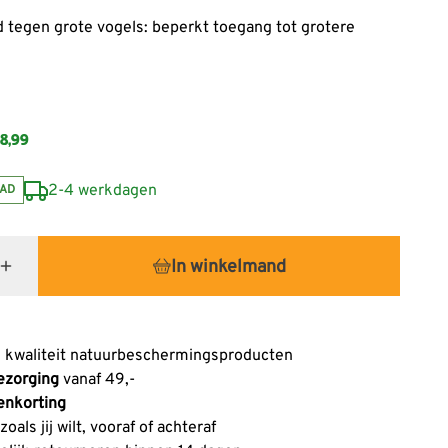
 tegen grote vogels: beperkt toegang tot grotere
8,99
2-4 werkdagen
AD
In winkelmand
 kwaliteit natuurbeschermingsproducten
ezorging
vanaf 49,-
enkorting
oals jij wilt, vooraf of achteraf