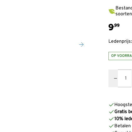
Bestand
soorten
9
,99
Ledenprijs:
OP VOORRA
Quantity
Hoogste
Gratis b
10% led
Betalen z