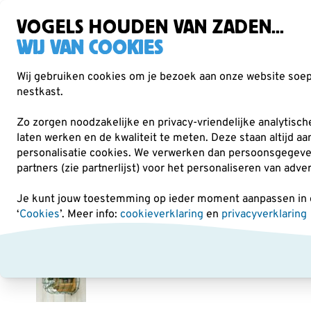
Gratis verzending vanaf €49
Zorgvuldig getest, duurzaam gekozen
VOGELS HOUDEN VAN ZADEN...
WIJ VAN COOKIES
Wij gebruiken cookies om je bezoek aan onze website soepe
nestkast.
Verrekijkers
Vogelvoer
Voederhuisjes & -
Zo zorgen noodzakelijke en privacy-vriendelijke analytisc
laten werken en de kwaliteit te meten. Deze staan altijd a
personalisatie cookies.
We verwerken dan persoonsgegevens 
Voederhuisjes & -silo's
Pindakaaspothouders
Bes
partners (zie partnerlijst) voor het personaliseren van adve
Je kunt jouw toestemming op ieder moment aanpassen in on
‘
Cookies
’. Meer info:
cookieverklaring
en
privacyverklaring