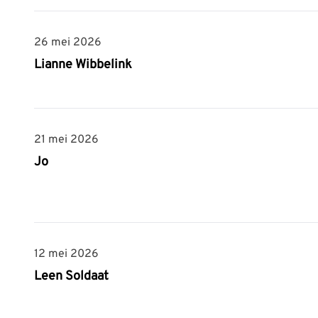
26 mei 2026
26 mei 2026
Lianne Wibbelink
21 mei 2026
21 mei 2026
Jo
12 mei 2026
12 mei 2026
Leen Soldaat