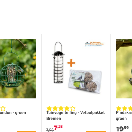
n
De prijs is afhankelijk van de gekozen o
London - groen
Tuinvogeltelling - Vetbolpakket
Pindaka
Bremen
groen
7
,58
19
,99
7,98