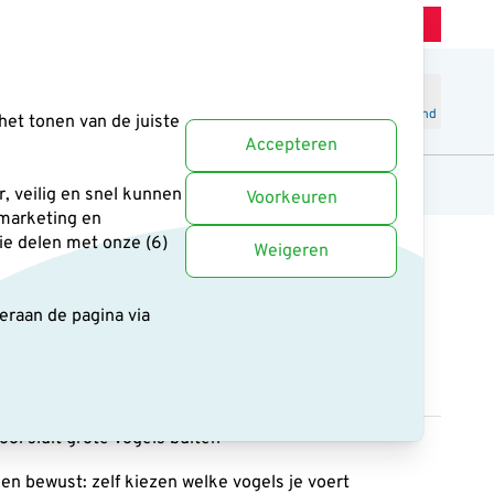
Winkel Zeist
Klantenservice
Uitstekend
-
4.6
/5
Word lid
Inloggen
Winkelmand
het tonen van de juiste
Accepteren
anten
Cadeaus en boeken
Uitgelicht
, veilig en snel kunnen
Voorkeuren
 marketing en
ie delen met onze (6)
Weigeren
deraan de pagina
via
ermkooi Dublin
38 reviews
kooi sluit grote vogels buiten
 en bewust: zelf kiezen welke vogels je voert