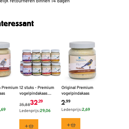
lijk retourneren binnen 14 dagen
teressant
 Premium
De prijs is afhankelijk van de gekozen opties op de 
12 stuks - Premium
Original Premium
aas
vogelpindakaas
vogelpindakaas
multipack
32
2
,29
,99
35,88
,69
Ledenprijs:
2,69
Ledenprijs:
29,06