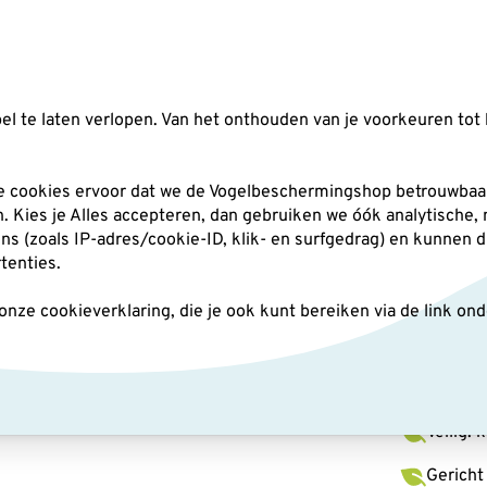
Zoeken
l te laten verlopen. Van het onthouden van je voorkeuren tot 
silo's
Nestkasten
Andere tuindieren
Pl
he cookies ervoor dat we de Vogelbeschermingshop betrouwbaar
an. Kies je Alles accepteren, dan gebruiken we óók analytische,
(zoals IP-adres/cookie-ID, klik- en surfgedrag) en kunnen d
chermkooi Dublin
rtenties.
ze cookieverklaring, die je ook kunt bereiken via de link on
Besch
Veilig: 
Gericht