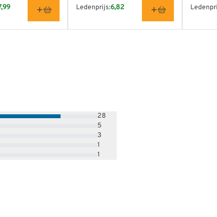
7,99
Ledenprijs:
6,82
Ledenpri
28
5
3
1
1