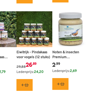
 afhankelijk van de gekozen opties op de productpagina
De prijs is afhankelijk van de gekozen opties op de 
Eiwitrijk - Pindakaas
Noten & insecten
aas
voor vogels (12 stuks)
Premium
et
vogelpindakaas
26
2
,89
,99
29,88
Ledenprijs:
2,69
2,79
Ledenprijs:
24,20