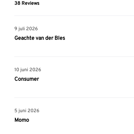
38
Reviews
9 juli 2026
9 juli 2026
Geachte van der Bles
10 juni 2026
10 juni 2026
Consumer
5 juni 2026
5 juni 2026
Momo