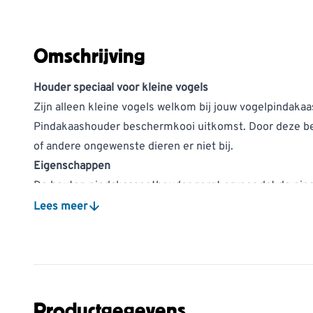
Omschrijving
Houder speciaal voor kleine vogels
Zijn alleen kleine vogels welkom bij jouw vogelpindaka
Pindakaashouder beschermkooi uitkomst. Door deze b
of andere ongewenste dieren er niet bij.
Eigenschappen
De houten pindakaaspothouder zorgt ervoor dat de pind
overstekende dak biedt bescherming tegen de regen. Do
Lees meer
te schuiven, kan de pindakaaspot niet uit de houder va
over de pindakaaspothouder.
Let op:
de
Dublin pindaka
meegeleverd.
Montage
De pindakaaspothouder Dublin beschermkooi kan tegen
Productgegevens