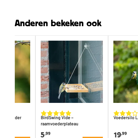
Kleur
Groe
Anderen bekeken ook
tbolhouder
BirdSwing Vide –
Voedersilo 
raamvoederplateau
5
19
,99
,99