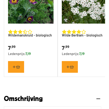
Wildemanskruid - biologisch
Wilde Bertram - biologisch
7
7
,99
,99
Ledenprijs:
7,19
Ledenprijs:
7,19
Omschrijving