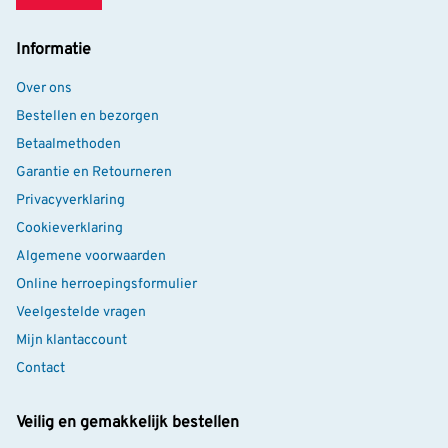
graag insecten op het menu hebben staan. De
biologische tuinplanten worden buiten of in de koude kas
Informatie
geteeld. Ze worden klein geleverd, maar groeien in jouw
Over ons
tuin al snel uit tot mooie volwassen planten! Je herkent
Bestellen en bezorgen
biologische tuinplanten aan het groene SKAL-logo.
Betaalmethoden
Garantie en Retourneren
Privacyverklaring
Cookieverklaring
Algemene voorwaarden
Online herroepingsformulier
Veelgestelde vragen
Mijn klantaccount
Contact
Veilig en gemakkelijk bestellen