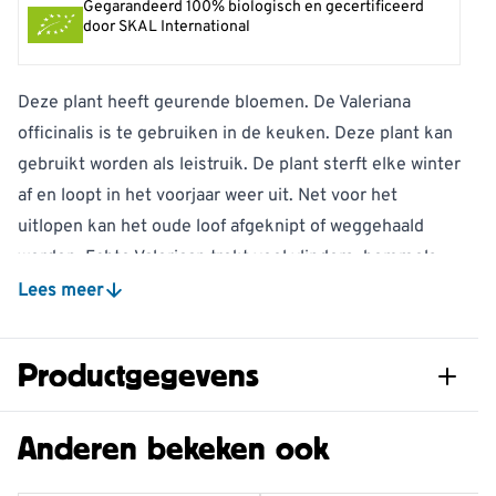
Gegarandeerd 100% biologisch en gecertificeerd
door SKAL International
Deze plant heeft geurende bloemen. De Valeriana
officinalis is te gebruiken in de keuken. Deze plant kan
gebruikt worden als leistruik. De plant sterft elke winter
af en loopt in het voorjaar weer uit. Net voor het
uitlopen kan het oude loof afgeknipt of weggehaald
worden. Echte Valeriaan trekt veel vlinders, hommels
en andere soorten insecten aan. Deze insecten dienen
Lees meer
als voedsel voor vogels.
Voordelen voor tuindieren:
Productgegevens
Een rijke nectarbron voor bijen en vlinders.
Inspiratie voor in de tuin:
Artikelnummer
822470120
Anderen bekeken ook
Prachtig in natuurlijke beplanting, langs vijvers of in
weelderige borders. Goed te combineren met
Potformaat
12cm