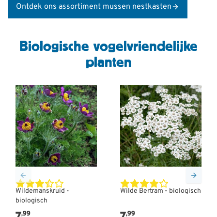
Ontdek ons assortiment mussen nestkasten
Biologische vogelvriendelijke
planten
Wildemanskruid -
Wilde Bertram - biologisch
biologisch
7
7
,99
,99