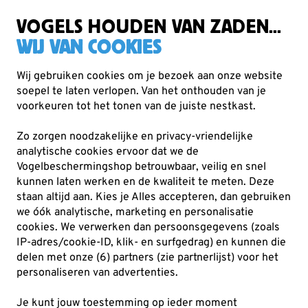
Zorgvuldig getest, duurzaam gekozen
VOGELS HOUDEN VAN ZADEN...
WIJ VAN COOKIES
Wij gebruiken cookies om je bezoek aan onze website
soepel te laten verlopen. Van het onthouden van je
Jaar van de Huismus in 2024
voorkeuren tot het tonen van de juiste nestkast.
Zo zorgen noodzakelijke en privacy-vriendelijke
analytische cookies ervoor dat we de
Vogelbeschermingshop betrouwbaar, veilig en snel
kunnen laten werken en de kwaliteit te meten. Deze
staan altijd aan. Kies je Alles accepteren, dan gebruiken
we óók analytische, marketing en personalisatie
cookies.
We verwerken dan persoonsgegevens (zoals
IP-adres/cookie-ID, klik- en surfgedrag) en kunnen die
delen met onze (6) partners (zie partnerlijst) voor het
personaliseren van advertenties.
← Naar het artikelenoverzicht
Je kunt jouw toestemming op ieder moment