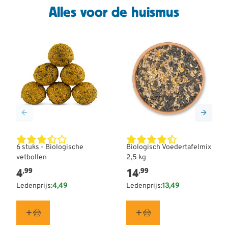
Alles voor de huismus
6 stuks - Biologische
Biologisch Voedertafelmix
vetbollen
2,5 kg
4
14
,99
,99
Ledenprijs:
4,49
Ledenprijs:
13,49