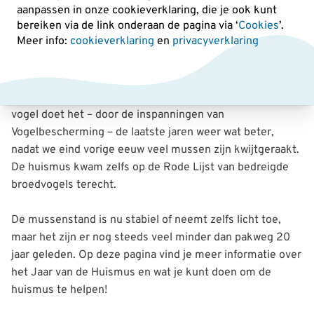
aanpassen in onze cookieverklaring, die je ook kunt
Het Jaar van de Huismus
bereiken via de link onderaan de pagina
via ‘
Cookies
’.
Meer info:
cookieverklaring
en
privacyverklaring
in 2024
2024 is het Jaar van de Huismus. ‘Onze’ gezelligste
vogel doet het – door de inspanningen van
Vogelbescherming – de laatste jaren weer wat beter,
nadat we eind vorige eeuw veel mussen zijn kwijtgeraakt.
De huismus kwam zelfs op de Rode Lijst van bedreigde
broedvogels terecht.
De mussenstand is nu stabiel of neemt zelfs licht toe,
maar het zijn er nog steeds veel minder dan pakweg 20
jaar geleden. Op deze pagina vind je meer informatie over
het Jaar van de Huismus en wat je kunt doen om de
huismus te helpen!