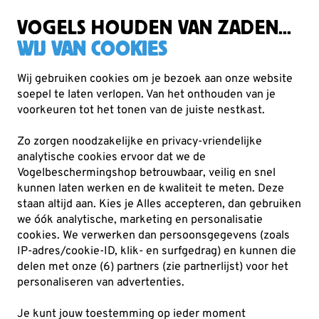
Zorgvuldig getest, duurzaam gekozen
Gratis verzending vanaf €49
VOGELS HOUDEN VAN ZADEN...
WIJ VAN COOKIES
Wij gebruiken cookies om je bezoek aan onze website
soepel te laten verlopen. Van het onthouden van je
Cadeaus
Tassen
voorkeuren tot het tonen van de juiste nestkast.
Zo zorgen noodzakelijke en privacy-vriendelijke
analytische cookies ervoor dat we de
Vogelbeschermingshop betrouwbaar, veilig en snel
kunnen laten werken en de kwaliteit te meten. Deze
staan altijd aan. Kies je Alles accepteren, dan gebruiken
we óók analytische, marketing en personalisatie
cookies.
We verwerken dan persoonsgegevens (zoals
IP-adres/cookie-ID, klik- en surfgedrag) en kunnen die
delen met onze (6) partners (zie partnerlijst) voor het
personaliseren van advertenties.
Je kunt jouw toestemming op ieder moment