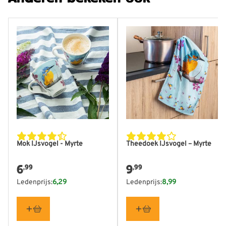
Materiaal
Katoen
Merk
CJ Wildlife
Gewicht
0.01 kg
Lengte
40 mm
Hoogte
422 mm
Lees meer
Breedte
308 mm
Mok IJsvogel - Myrte
Theedoek IJsvogel – Myrte
6
9
,99
,99
Ledenprijs:
6,29
Ledenprijs:
8,99