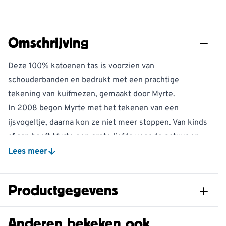
Omschrijving
Deze 100% katoenen tas is voorzien van
schouderbanden en bedrukt met een prachtige
tekening van kuifmezen, gemaakt door Myrte.
In 2008 begon Myrte met het tekenen van een
ijsvogeltje, daarna kon ze niet meer stoppen. Van kinds
af aan heeft Myrte een grote liefde voor de natuur en
dat straalt haar werk uit. Op dit moment is Myrte
Lees meer
uitgegroeid tot een bekende Nederlandse
natuurtekenaar met een herkenbare eigen stijl.
Productgegevens
De tas is makkelijk opvouwbaar en dus ideaal om mee
te nemen voor het geval u een tas nodig heeft.
Artikelnummer
977780119
Anderen bekeken ook