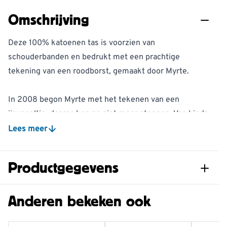
Omschrijving
Deze 100% katoenen tas is voorzien van
schouderbanden en bedrukt met een prachtige
tekening van een roodborst, gemaakt door Myrte.
In 2008 begon Myrte met het tekenen van een
ijsvogeltje, daarna kon ze niet meer stoppen. Van kinds
af aan heeft Myrte een grote liefde voor de natuur en
Lees meer
dat straalt haar werk uit. Op dit moment is Myrte
uitgegroeid tot een bekende Nederlandse
Productgegevens
natuurtekenaar met een herkenbare eigen stijl.
Artikelnummer
981610119
Anderen bekeken ook
De tas is makkelijk opvouwbaar en dus ideaal om mee
te nemen voor het geval u een tas nodig heeft.
Materiaal
Katoen