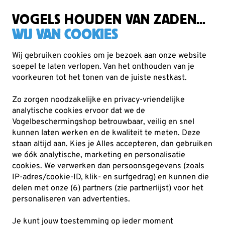
Zorgvuldig getest, duurzaam gekozen
Gratis verzending vanaf €49
VOGELS HOUDEN VAN ZADEN...
WIJ VAN COOKIES
Wij gebruiken cookies om je bezoek aan onze website
soepel te laten verlopen. Van het onthouden van je
Cadeaus
Tassen
voorkeuren tot het tonen van de juiste nestkast.
Zo zorgen noodzakelijke en privacy-vriendelijke
analytische cookies ervoor dat we de
Vogelbeschermingshop betrouwbaar, veilig en snel
kunnen laten werken en de kwaliteit te meten. Deze
staan altijd aan. Kies je Alles accepteren, dan gebruiken
we óók analytische, marketing en personalisatie
cookies.
We verwerken dan persoonsgegevens (zoals
IP-adres/cookie-ID, klik- en surfgedrag) en kunnen die
delen met onze (6) partners (zie partnerlijst) voor het
personaliseren van advertenties.
Je kunt jouw toestemming op ieder moment