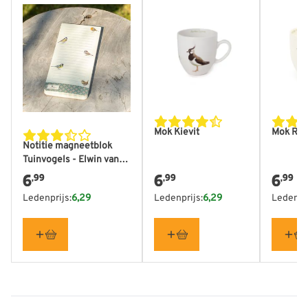
Merk
CJ Wildlife
Gewicht
0.095 kg
Lengte
40 mm
Hoogte
390 mm
Lees meer
Breedte
219 mm
Mok Kievit
Mok Roo
Notitie magneetblok
Tuinvogels - Elwin van
der Kolk
6
6
6
,99
,99
,99
Ledenprijs:
6,29
Ledenprijs:
6,29
Ledenpri