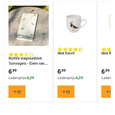
Mok Kievit
Mok Roo
Notitie magneetblok
Tuinvogels - Elwin van
der Kolk
6
6
6
,99
,99
,99
Ledenprijs:
6,29
Ledenprijs:
6,29
Ledenpri