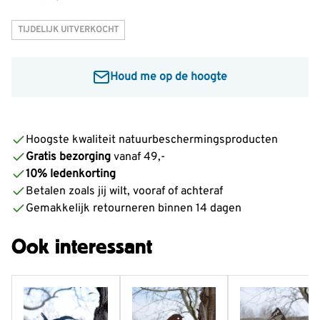
TIJDELIJK UITVERKOCHT
Houd me op de hoogte
Voer je e-mailadres in om een bericht te ontvangen
wanneer dit product weer op voorraad is:
Hoogste kwaliteit natuurbeschermingsproducten
Gratis bezorging
vanaf 49,-
Informeer mij
10% ledenkorting
Betalen zoals jij wilt, vooraf of achteraf
Gemakkelijk retourneren binnen 14 dagen
Ook interessant