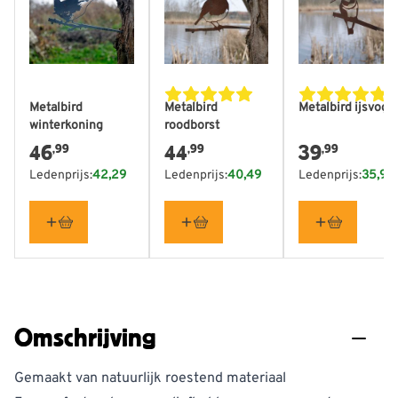
Metalbird
Metalbird
Metalbird ijsvoge
winterkoning
roodborst
46
44
39
,99
,99
,99
Ledenprijs:
42,29
Ledenprijs:
40,49
Ledenprijs:
35,99
Omschrijving
Gemaakt van natuurlijk roestend materiaal