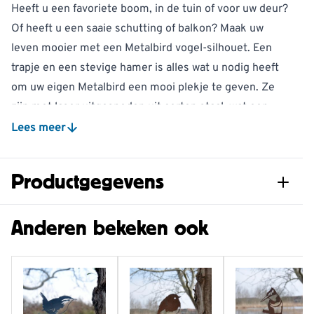
Heeft u een favoriete boom, in de tuin of voor uw deur?
Of heeft u een saaie schutting of balkon? Maak uw
leven mooier met een Metalbird vogel-silhouet. Een
trapje en een stevige hamer is alles wat u nodig heeft
om uw eigen Metalbird een mooi plekje te geven. Ze
zijn met laser uitgesneden uit corten staal, wat een
mooi roestlaagje geeft, maar niet doorroest. Metalbirds
Lees meer
zijn niet schadelijk voor uw boom. De Metalbirds zijn
ontworpen door Nieuw Zeelander Phil Walters, samen
Productgegevens
met Nederlander Henk Lakeman.
Metalbird is ook een origineel relatiegeschenk,
Artikelnummer
977470119
Anderen bekeken ook
sinterklaas- of kerstcadeau! Hij zit verpakt in een
handige cadeauverpakking die zo op de post kan.
Merk
Metalbird
Gewicht
0.399 kg
Lengte
24 mm