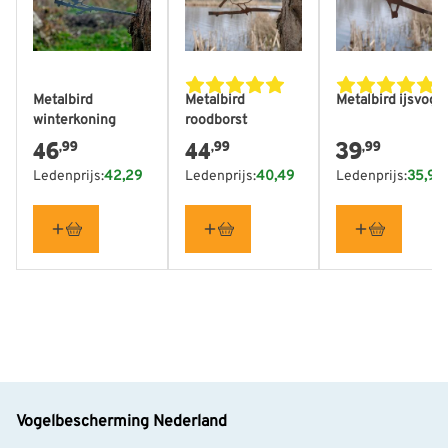
Hoogte
307 mm
Breedte
220 mm
Lees meer
Metalbird
Metalbird
Metalbird ijsvoge
winterkoning
roodborst
46
44
39
,99
,99
,99
Ledenprijs:
42,29
Ledenprijs:
40,49
Ledenprijs:
35,99
Vogelbescherming Nederland