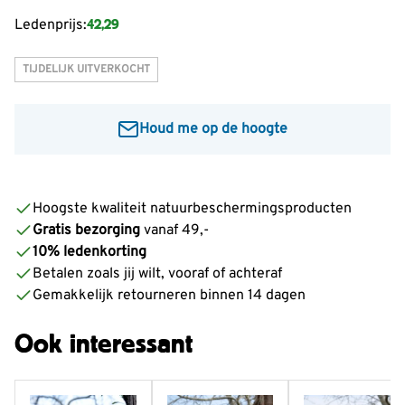
42,29
Ledenprijs:
TIJDELIJK UITVERKOCHT
Houd me op de hoogte
Voer je e-mailadres in om een bericht te ontvangen
wanneer dit product weer op voorraad is:
Hoogste kwaliteit natuurbeschermingsproducten
Gratis bezorging
vanaf 49,-
Informeer mij
10% ledenkorting
Betalen zoals jij wilt, vooraf of achteraf
Gemakkelijk retourneren binnen 14 dagen
Ook interessant