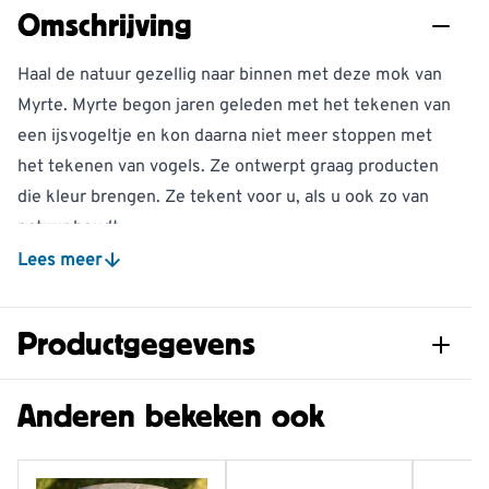
Omschrijving
Haal de natuur gezellig naar binnen met deze mok van
Myrte. Myrte begon jaren geleden met het tekenen van
een ijsvogeltje en kon daarna niet meer stoppen met
het tekenen van vogels. Ze ontwerpt graag producten
die kleur brengen. Ze tekent voor u, als u ook zo van
natuur houdt.
Deze mok is voorzien van een tekening van een
Lees meer
ijsvogel. Deze range bestaat uit 5 verschillende
mokken. Allemaal voorzien van de kenmerkende Myrte
Productgegevens
tekeningen met mooie kleurstellingen. De mokken zijn
gemaakt van porselein en zijn vaatwasserbestendig.
Artikelnummer
979670119
Anderen bekeken ook
210-220 ml (9 cm hoog); 310 ml compleet vol
Materiaal
Porselein