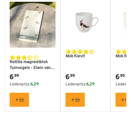
Mok Kievit
Mok Roo
Notitie magneetblok
Tuinvogels - Elwin van
der Kolk
6
6
6
,99
,99
,99
Ledenprijs:
6,29
Ledenprijs:
6,29
Ledenpri