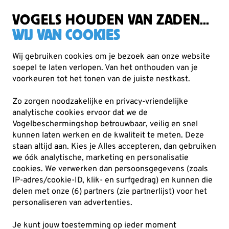
Zorgvuldig getest, duurzaam gekozen
Gratis verzending vanaf €49
VOGELS HOUDEN VAN ZADEN...
WIJ VAN COOKIES
Wij gebruiken cookies om je bezoek aan onze website
soepel te laten verlopen. Van het onthouden van je
Cadeaus
Servies en keuken
voorkeuren tot het tonen van de juiste nestkast.
Zo zorgen noodzakelijke en privacy-vriendelijke
analytische cookies ervoor dat we de
Vogelbeschermingshop betrouwbaar, veilig en snel
kunnen laten werken en de kwaliteit te meten. Deze
staan altijd aan. Kies je Alles accepteren, dan gebruiken
we óók analytische, marketing en personalisatie
cookies.
We verwerken dan persoonsgegevens (zoals
IP-adres/cookie-ID, klik- en surfgedrag) en kunnen die
delen met onze (6) partners (zie partnerlijst) voor het
personaliseren van advertenties.
Je kunt jouw toestemming op ieder moment