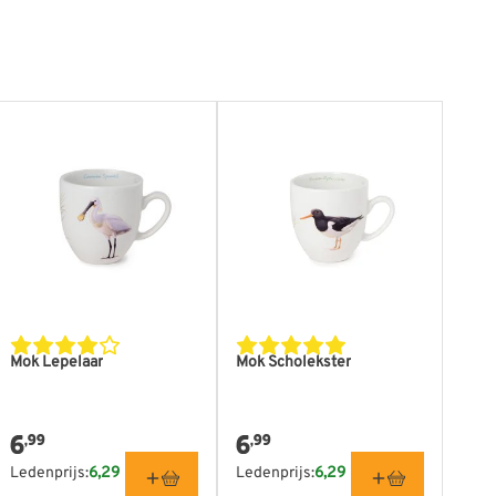
Mok Lepelaar
Mok Scholekster
6
6
,99
,99
Ledenprijs:
6,29
Ledenprijs:
6,29