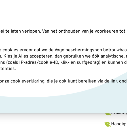
Zoeken
l te laten verlopen. Van het onthouden van je voorkeuren tot 
silo's
Nestkasten
Andere tuindieren
Pl
he cookies ervoor dat we de Vogelbeschermingshop betrouwbaar
an. Kies je Alles accepteren, dan gebruiken we óók analytische,
(zoals IP-adres/cookie-ID, klik- en surfgedrag) en kunnen d
rtenties.
ze cookieverklaring, die je ook kunt bereiken via de link on
Mok 
Prachti
Handig: