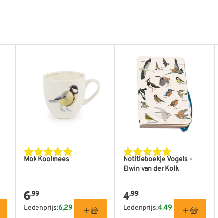
Mok Koolmees
Notitieboekje Vogels -
Elwin van der Kolk
6
4
,99
,99
Ledenprijs:
6,29
Ledenprijs:
4,49