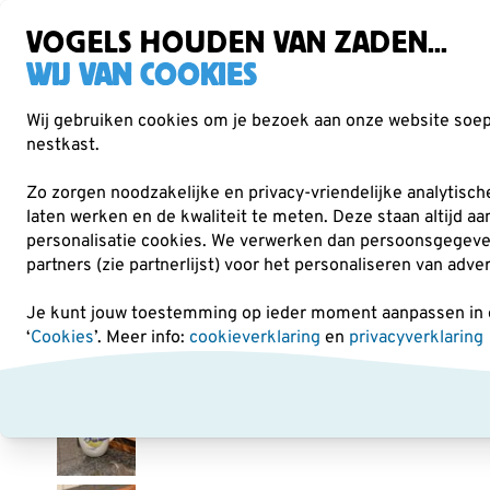
Gratis verzending vanaf €49
Zorgvuldig getest, duurzaam gekozen
VOGELS HOUDEN VAN ZADEN...
WIJ VAN COOKIES
Wij gebruiken cookies om je bezoek aan onze website soepe
nestkast.
Verrekijkers
Vogelvoer
Voederhuisjes & -
Zo zorgen noodzakelijke en privacy-vriendelijke analytisc
laten werken en de kwaliteit te meten. Deze staan altijd a
personalisatie cookies.
We verwerken dan persoonsgegevens 
Cadeaus
Servies en keuken
Mok Pimpelmees
partners (zie partnerlijst) voor het personaliseren van adve
Je kunt jouw toestemming op ieder moment aanpassen in on
‘
Cookies
’. Meer info:
cookieverklaring
en
privacyverklaring