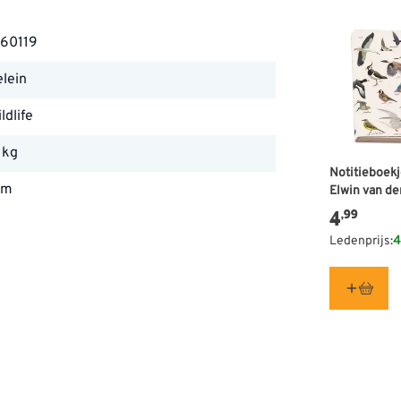
60119
lein
ldlife
 kg
Notitieboekj
mm
Elwin van de
4
,99
mm
Ledenprijs:
4
 mm