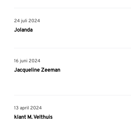
24 juli 2024
24 juli 2024
Jolanda
16 juni 2024
16 juni 2024
Jacqueline Zeeman
13 april 2024
13 april 2024
klant M. Velthuis