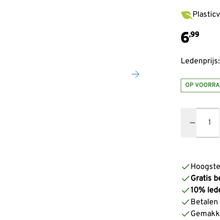
Plastic
6
,99
Ledenprijs:
OP VOORRA
Quantity
Hoogste
Gratis b
10% led
Betalen z
Gemakke