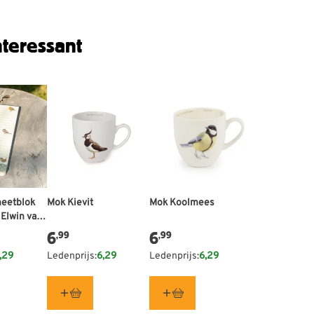
teressant
neetblok
Mok Kievit
Mok Koolmees
 Elwin van
6
6
,99
,99
,29
Ledenprijs:
6,29
Ledenprijs:
6,29