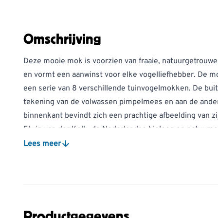
Omschrijving
Deze mooie mok is voorzien van fraaie, natuurgetrouwe
en vormt een aanwinst voor elke vogelliefhebber. De 
een serie van 8 verschillende tuinvogelmokken. De bui
tekening van de volwassen pimpelmees en aan de ander
binnenkant bevindt zich een prachtige afbeelding van zi
Elwin van der Kolk, de Nederlandse bioloog en natuurschi
gefascineerd door de natuur om hem heen. Een groot dee
Lees meer
met vogels kijken en vogels tekenen. In zijn tekeningen
manier vast te leggen dat de kijker aangemoedigd wor
te beschermen.
De mokken zijn vaatwasmachinebestendig.
Productgegevens