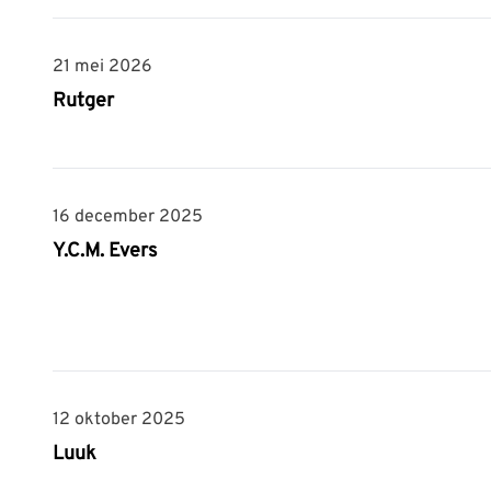
21 mei 2026
21 mei 2026
Rutger
16 december 2025
16 december 2025
Y.C.M. Evers
12 oktober 2025
12 oktober 2025
Luuk