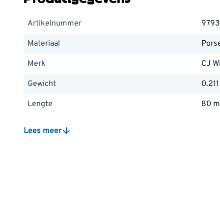
Artikelnummer
9793
Materiaal
Porse
Merk
CJ Wi
Gewicht
0.211
Lengte
80 
Hoogte
80 
Lees meer
Breedte
105
Kleur
Wit