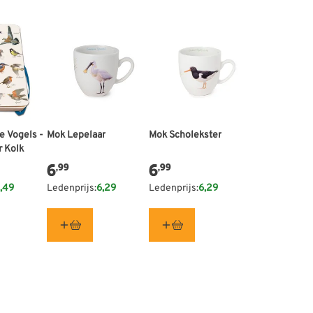
e Vogels -
Mok Lepelaar
Mok Scholekster
r Kolk
6
6
,99
,99
,49
Ledenprijs:
6,29
Ledenprijs:
6,29