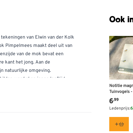
Ook in
 tekeningen van Elwin van der Kolk
mok Pimpelmees maakt deel uit van
tenzijde van de mok bevat een
e kant het jong. Aan de
jn natuurlijke omgeving.
lder, werd al op jonge leeftijd
Notitie mag
l van zijn jeugd bracht hij door
Tuinvogels -
 probeert hij de natuur op zo’n
der Kolk
6
,99
dt om de natuur te bewonderen en
Ledenprijs:
6