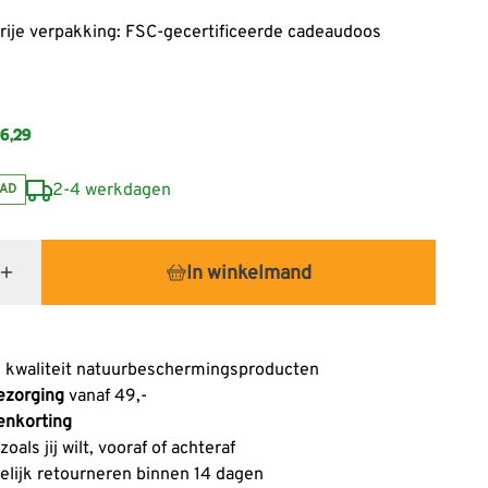
vrije verpakking: FSC-gecertificeerde cadeaudoos
6,29
2-4 werkdagen
AD
In winkelmand
 kwaliteit natuurbeschermingsproducten
ezorging
vanaf 49,-
enkorting
oals jij wilt, vooraf of achteraf
lijk retourneren binnen 14 dagen