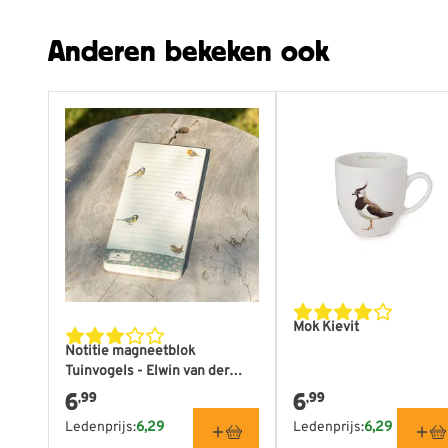
Anderen bekeken ook
Mok Kievit
Notitie magneetblok
Tuinvogels - Elwin van der
Kolk
6
6
,99
,99
Ledenprijs:
6,29
Ledenprijs:
6,29