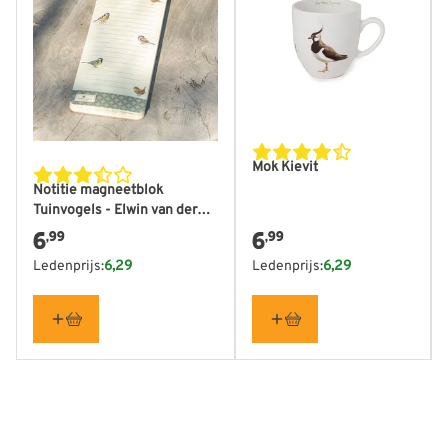
De mokken zijn vaatwasmachinebestendig.
Mok Kievit
Notitie magneetblok
Tuinvogels - Elwin van der
Kolk
6
6
,99
,99
Ledenprijs:
6,29
Ledenprijs:
6,29