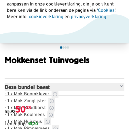
aanpassen in onze cookieverklaring, die je ook kunt
bereiken via de link onderaan de pagina
via ‘
Cookies
’.
Meer info:
cookieverklaring
en
privacyverklaring
Mokkenset Tuinvogels
Deze bundel bevat
- 1 x Mok Boomklever
- 1 x Mok Zanglijster
50
,33
- 1 x Mok Roodborst
55,92
- 1 x Mok Koolmees
- 1 x Mok Huismus
45,30
Ledenprijs:
- 1 x Mok Pimpelmees