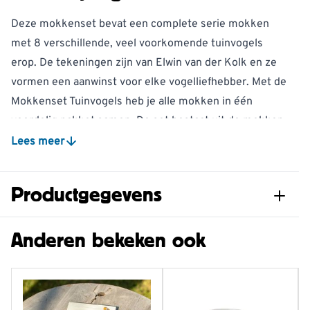
Deze mokkenset bevat een complete serie mokken
met 8 verschillende, veel voorkomende tuinvogels
erop. De tekeningen zijn van Elwin van der Kolk en ze
vormen een aanwinst voor elke vogelliefhebber. Met de
Mokkenset Tuinvogels heb je alle mokken in één
voordelig pakket samen. De set bestaat uit de mokken:
winterkoning, boomklever, zanglijster, roodborst,
Lees meer
koolmees, huismus, pimpelmees en merel.
Elwin van der Kolk, de Nederlandse bioloog en
Productgegevens
natuurschilder, werd al op jonge leeftijd gefascineerd
door de natuur om hem heen. Een groot deel van zijn
Artikelnummer
B-97930
Anderen bekeken ook
jeugd bracht hij door met vogels kijken en vogels
tekenen. In zijn tekeningen probeert hij de natuur op
zo’n manier vast te leggen dat de kijker aangemoedigd
wordt om de natuaur te bewonderen en te beschermen.