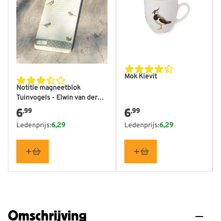
Mok Kievit
Notitie magneetblok
Tuinvogels - Elwin van der
Kolk
6
6
,99
,99
Ledenprijs:
6,29
Ledenprijs:
6,29
Omschrijving