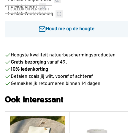
- 1 x Mok Merel
TIJDELIJK UITVERKOCHT
- 1 x Mok Winterkoning
Houd me op de hoogte
De prijs is afhankelijk van de gekozen opties
Voer je e-mailadres in om een bericht te ontvangen
wanneer dit product weer op voorraad is:
Hoogste kwaliteit natuurbeschermingsproducten
Gratis bezorging
vanaf 49,-
Informeer mij
10% ledenkorting
Betalen zoals jij wilt, vooraf of achteraf
Gemakkelijk retourneren binnen 14 dagen
Ook interessant