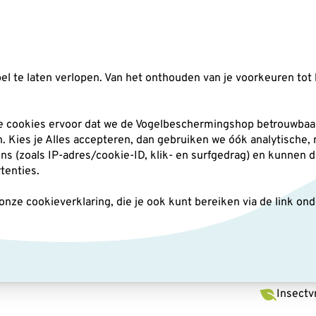
Zoeken
l te laten verlopen. Van het onthouden van je voorkeuren tot 
silo's
Nestkasten
Andere tuindieren
Pl
he cookies ervoor dat we de Vogelbeschermingshop betrouwbaar
an. Kies je Alles accepteren, dan gebruiken we óók analytische,
(zoals IP-adres/cookie-ID, klik- en surfgedrag) en kunnen d
n - biologisch
rtenties.
ze cookieverklaring, die je ook kunt bereiken via de link on
Sleed
Lentepra
Insectv