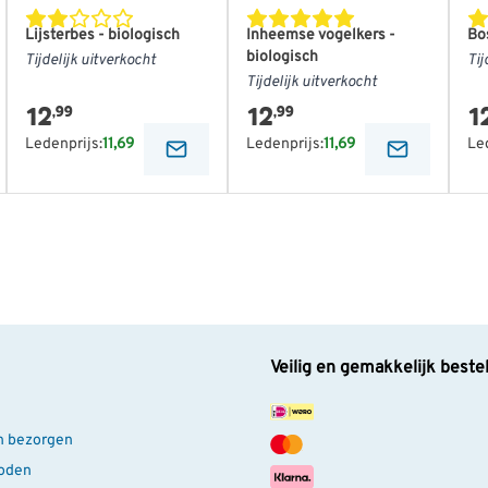
Lijsterbes - biologisch
Inheemse vogelkers -
Bo
biologisch
Tijdelijk uitverkocht
Tij
Tijdelijk uitverkocht
12
12
1
,99
,99
Ledenprijs:
11,69
Ledenprijs:
11,69
Le
Veilig en gemakkelijk beste
n bezorgen
oden