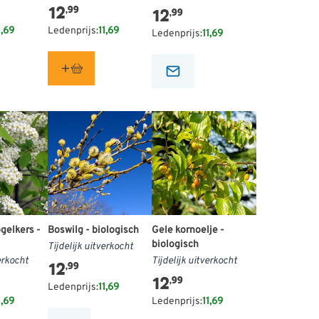
12
,99
12
,99
1,69
Ledenprijs:
11,69
Ledenprijs:
11,69
gelkers -
Boswilg - biologisch
Gele kornoelje -
biologisch
Tijdelijk uitverkocht
erkocht
Tijdelijk uitverkocht
12
,99
12
,99
Ledenprijs:
11,69
1,69
Ledenprijs:
11,69