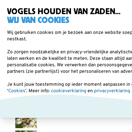
Gratis verzending vanaf €49
Zorgvuldig getest, duurzaam gekozen
VOGELS HOUDEN VAN ZADEN...
WIJ VAN COOKIES
Wij gebruiken cookies om je bezoek aan onze website soepe
nestkast.
Verrekijkers
Vogelvoer
Voederhuisjes & -
Zo zorgen noodzakelijke en privacy-vriendelijke analytisc
laten werken en de kwaliteit te meten. Deze staan altijd a
personalisatie cookies.
We verwerken dan persoonsgegevens 
Planten
Biologische (inheemse) struiken
Sleedoor
partners (zie partnerlijst) voor het personaliseren van adve
Je kunt jouw toestemming op ieder moment aanpassen in on
‘
Cookies
’. Meer info:
cookieverklaring
en
privacyverklaring