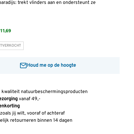
paradijs: trekt vlinders aan en ondersteunt ze
11,69
UITVERKOCHT
Houd me op de hoogte
mailadres in om een bericht te ontvangen wanneer dit
er op voorraad is:
 kwaliteit natuurbeschermingsproducten
ezorging
vanaf 49,-
Informeer mij
enkorting
oals jij wilt, vooraf of achteraf
lijk retourneren binnen 14 dagen