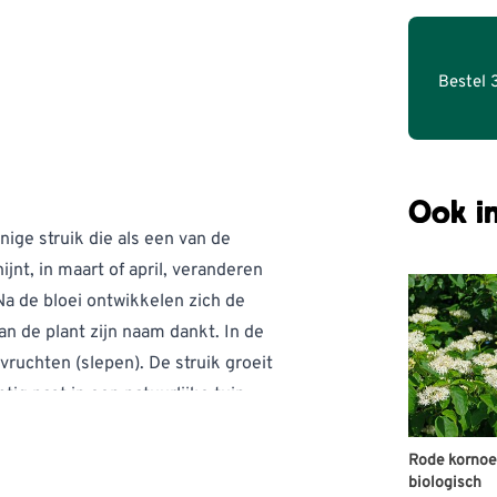
Bestel 
Ook in
nige struik die als een van de
jnt, in maart of april, veranderen
a de bloei ontwikkelen zich de
n de plant zijn naam dankt. In de
ruchten (slepen). De struik groeit
ig past in een natuurlijke tuin.
Rode kornoel
biologisch
ijen en de zeldzame