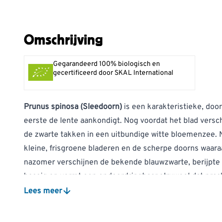
Omschrijving
Gegarandeerd 100% biologisch en
gecertificeerd door SKAL International
Prunus spinosa (Sleedoorn)
is een karakteristieke, door
eerste de lente aankondigt. Nog voordat het blad verschi
de zwarte takken in een uitbundige witte bloemenzee. N
kleine, frisgroene bladeren en de scherpe doorns waaraa
nazomer verschijnen de bekende blauwzwarte, berijpte v
bossig en vormt een ondoordringbaar struweel dat pracht
Lees meer
Voordelen voor wilde dieren
:
De vroege bloesem is een vitale bron van nectar voor b