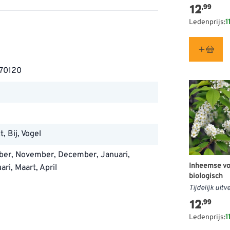
12
,99
igste nestplaats voor zangvogels;
Ledenprijs:
1
n de bessen een calorierijk
70120
se heg of als beschermende
eaal voor een natuurlijke houtwal
cht scherm te vormen.
t, Bij, Vogel
n ons cultuurlandschap, veel te
ber, November, December, Januari,
Inheemse vo
ari, Maart, April
biologisch
 Apr., Mei
Tijdelijk uitv
12
,99
doorlatend, Licht, Vochtig, Zwaar
grond.
Ledenprijs:
1
p vrijwel alle grondsoorten.