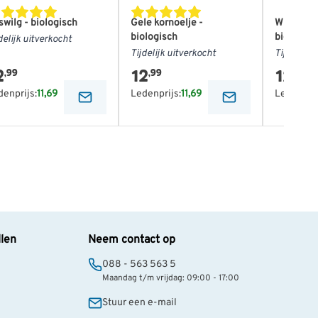
swilg - biologisch
Gele kornoelje -
Wilde kar
biologisch
biologisc
delijk uitverkocht
Tijdelijk uitverkocht
Tijdelijk 
2
12
12
,99
,99
,99
denprijs:
11,69
Ledenprijs:
11,69
Ledenprij
llen
Neem contact op
088 - 563 563 5
Maandag t/m vrijdag: 09:00 - 17:00
Stuur een e-mail