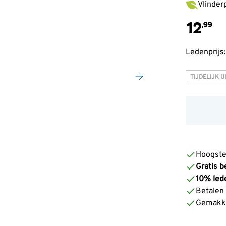
Vlinder
12
,99
Ledenprijs:
TIJDELIJK 
Voer je e-
product we
Hoogste
Gratis b
10% led
Betalen z
Gemakke