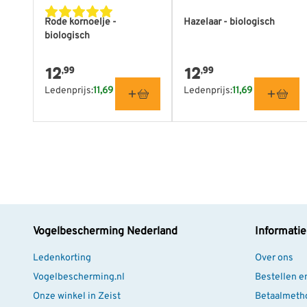
Rode kornoelje -
Hazelaar - biologisch
biologisch
12
12
,99
,99
Ledenprijs:
11,69
Ledenprijs:
11,69
Vogelbescherming Nederland
Informatie
Ledenkorting
Over ons
Vogelbescherming.nl
Bestellen e
Onze winkel in Zeist
Betaalmeth