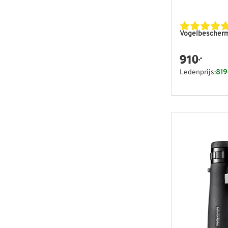
Vogelbescherm
910
,-
Ledenprijs:
819