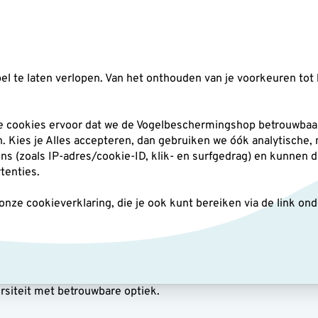
Zoeken
l te laten verlopen. Van het onthouden van je voorkeuren tot 
silo's
Nestkasten
Andere tuindieren
Pl
he cookies ervoor dat we de Vogelbeschermingshop betrouwbaar
an. Kies je Alles accepteren, dan gebruiken we óók analytische,
(zoals IP-adres/cookie-ID, klik- en surfgedrag) en kunnen d
rtenties.
ze cookieverklaring, die je ook kunt bereiken via de link on
lbescherming Optiek
gelbescherming Optiek vind je verrekijkers en telescopen met 
ertise, voor tuin, balkon en natuurgebieden. Geschikt voor elke
rsiteit met betrouwbare optiek.