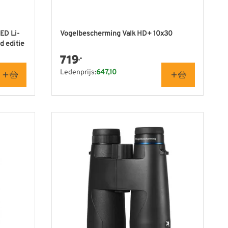
 ED Li-
Vogelbescherming Valk HD+ 10x30
d editie
719
,-
Ledenprijs:
647,10