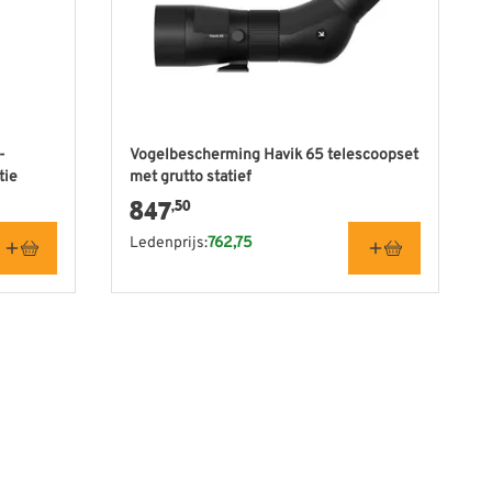
De prijs is afhankelijk van de gekozen opties
-
Vogelbescherming Havik 65 telescoopset
tie
met grutto statief
847
,50
Ledenprijs:
762,75
e currently reading page