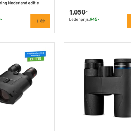
ing Nederland editie
1.050
,-
-
Ledenprijs:
945-