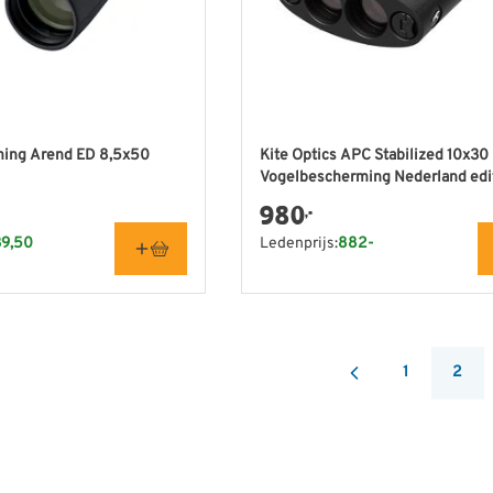
ing Arend ED 8,5x50
Kite Optics APC Stabilized 10x30 
Vogelbescherming Nederland edi
980
,-
39,50
Ledenprijs:
882-
1
2
Pagina
You'r