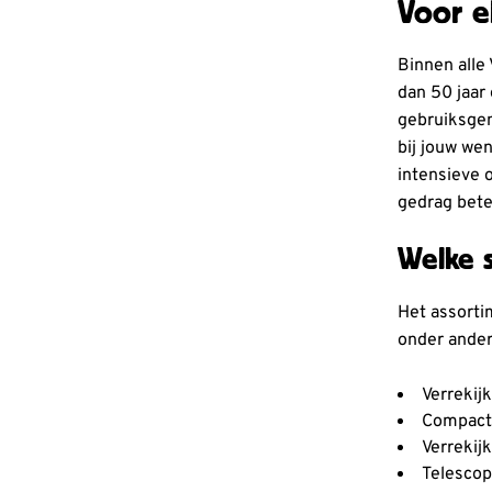
Voor e
Binnen alle
dan 50 jaar
gebruiksgema
bij jouw we
intensieve 
gedrag beter
Welke s
Het assorti
onder ander
Verrekij
Compacte
Verrekij
Telescop