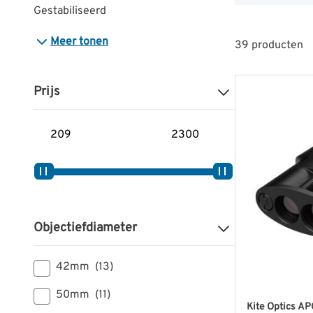
Gestabiliseerd
Meer tonen
39
producten
Prijs
Minimum prijs
Maximum prijs
Objectiefdiameter
42mm
(13)
50mm
(11)
Kite Optics AP