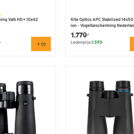
ing Valk HD+ 10x42
Kite Optics APC Stabilized 14x50
ion - Vogelbescherming Nederlan
1.770
,-
-
Ledenprijs:
1.593-