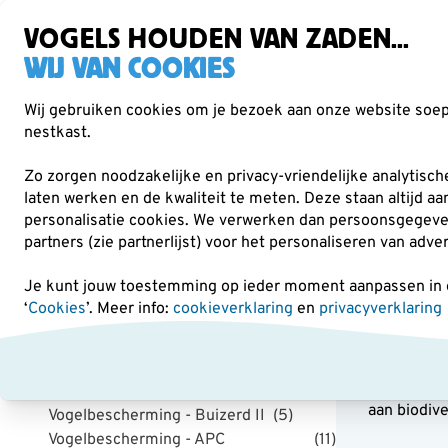
Gratis verzending vanaf €49
VOGELS HOUDEN VAN ZADEN...
WIJ VAN COOKIES
Wij gebruiken cookies om je bezoek aan onze website soepe
nestkast.
Verrekijkers
Vogelvoer
Voederhuisjes & -
Zo zorgen noodzakelijke en privacy-vriendelijke analytisc
laten werken en de kwaliteit te meten. Deze staan altijd a
personalisatie cookies.
We verwerken dan persoonsgegevens 
Verrekijkers
Vogelbescherming Optiek
partners (zie partnerlijst) voor het personaliseren van adve
Je kunt jouw toestemming op ieder moment aanpassen in on
Categorie
‘
Cookies
’. Meer info:
cookieverklaring
en
privacyverklaring
Voge
Top 10 Verrekijkers
(10)
In Alle Vo
Vogelbescherming Optiek
(39)
50 jaar exp
Vogelbescherming - Stern II
(6)
aan biodive
Vogelbescherming - Buizerd II
(5)
Vogelbescherming - APC
(11)