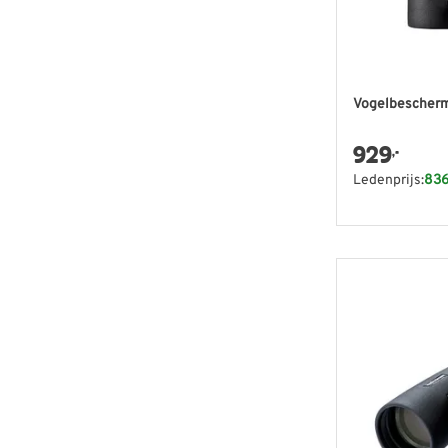
Vogelbescherm
929
,-
Ledenprijs:
836