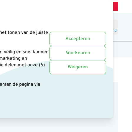
Winkel Zeist
Klantenservice
Uitstekend
-
4.6
/5
Word lid
Inloggen
Winkelmand
het tonen van de juiste
Accepteren
anten
Cadeaus en boeken
Uitgelicht
, veilig en snel kunnen
Voorkeuren
 marketing en
ie delen met onze (6)
Weigeren
deraan de pagina
via
de beste prijs-kwaliteitverhouding. Ontwikkeld met
 vogelaar die vogels beter wil zien én bijdragen