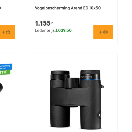
0
Vogelbescherming Arend ED 10x50
1.155
,-
Ledenprijs:
1.039,50