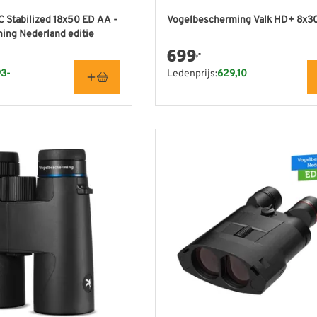
C Stabilized 18x50 ED AA -
Vogelbescherming Valk HD+ 8x3
ing Nederland editie
699
,-
93-
Ledenprijs:
629,10