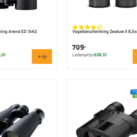
ing Arend ED 7x42
Vogelbescherming Zwaluw II 8,5
709
,-
,10
Ledenprijs:
638,10