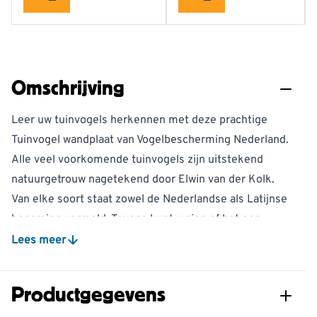
Omschrijving
Leer uw tuinvogels herkennen met deze prachtige
Tuinvogel wandplaat van Vogelbescherming Nederland.
Alle veel voorkomende tuinvogels zijn uitstekend
natuurgetrouw nagetekend door Elwin van der Kolk.
Van elke soort staat zowel de Nederlandse als Latijnse
benaming vermeld. Tevens kunt u zien of het een
jaargast of trekvogel is en indien nodig een man of
Lees meer
vrouw is.
De boven- en onderzijde van de poster is voorzien van
Productgegevens
een ronde houten lat. Aan de bovenkant heeft het een