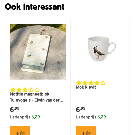
Ook interessant
Mok Kievit
Notitie magneetblok
Tuinvogels - Elwin van der
Kolk
6
6
,99
,99
Ledenprijs:
6,29
Ledenprijs:
6,29