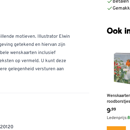
Betalen z
Gemakke
Ook in
llende motieven. Illustrator Elwin
geving getekend en hiervan zijn
bbele wenskaarten inclusief
teksten op vermeld. U kunt deze
dere gelegenheid versturen aan
Wenskaarte
roodborstjes
van der Kolk
9
,99
Ledenprijs:
8
20120