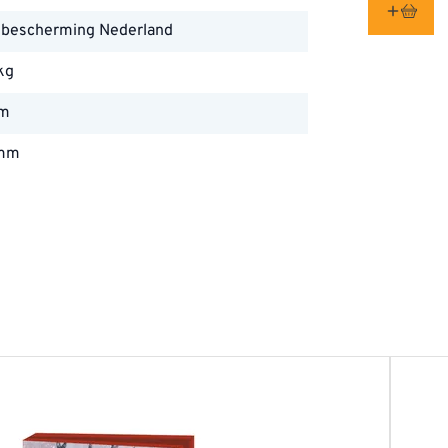
lbescherming Nederland
kg
mm
 mm
 mm