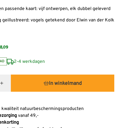
een passende kaart: vijf ontwerpen, elk dubbel geleverd
g geillustreerd: vogels getekend door Elwin van der Kolk
8,09
2-4 werkdagen
AD
In winkelmand
 kwaliteit natuurbeschermingsproducten
ezorging
vanaf 49,-
enkorting