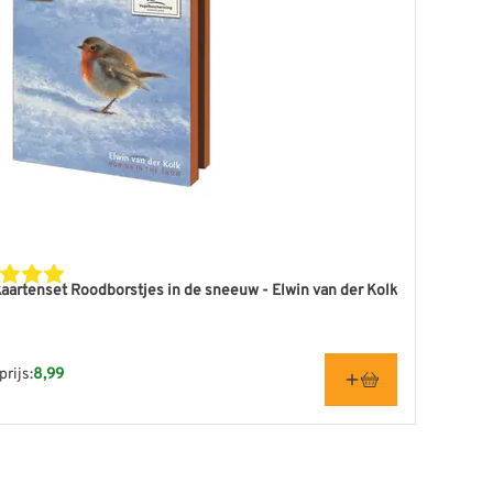
artenset Roodborstjes in de sneeuw - Elwin van der Kolk
rijs:
8,99