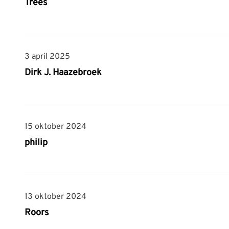
Trees
3 april 2025
3 april 2025
Dirk J. Haazebroek
15 oktober 2024
15 oktober 2024
philip
13 oktober 2024
13 oktober 2024
Roors