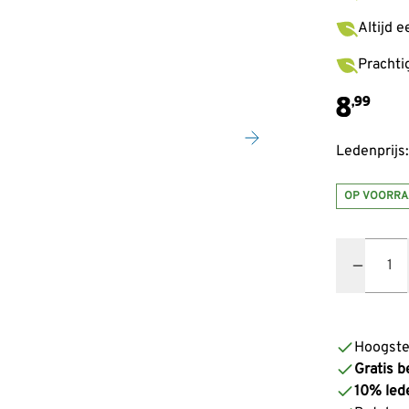
Altijd 
Prachti
8
,99
Ledenprijs:
OP VOORRA
Quantity
Hoogste
Gratis b
10% led