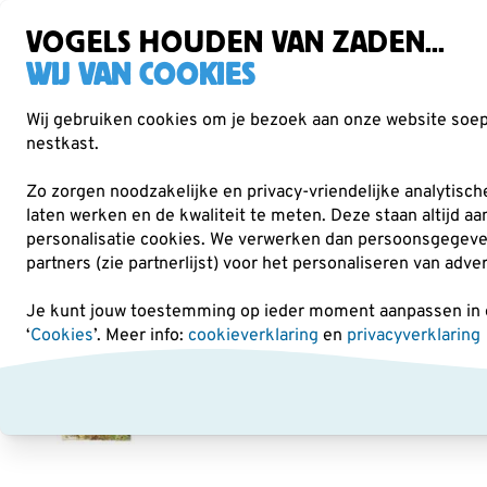
Gratis verzending vanaf €49
VOGELS HOUDEN VAN ZADEN...
WIJ VAN COOKIES
Wij gebruiken cookies om je bezoek aan onze website soepe
nestkast.
Verrekijkers
Vogelvoer
Voederhuisjes & -
Zo zorgen noodzakelijke en privacy-vriendelijke analytisc
laten werken en de kwaliteit te meten. Deze staan altijd a
personalisatie cookies.
We verwerken dan persoonsgegevens 
Cadeaus
Wenskaarten
Wenskaartenset biotoop - E
partners (zie partnerlijst) voor het personaliseren van adve
Je kunt jouw toestemming op ieder moment aanpassen in on
‘
Cookies
’. Meer info:
cookieverklaring
en
privacyverklaring