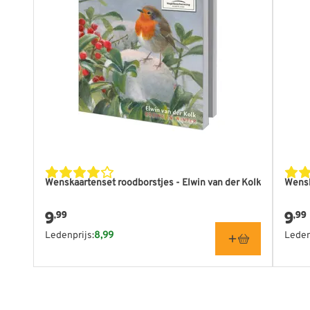
Wenskaartenset roodborstjes - Elwin van der Kolk
Wensk
9
9
,99
,99
Ledenprijs:
8,99
Leden