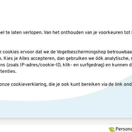
Zoeken
l te laten verlopen. Van het onthouden van je voorkeuren tot 
silo's
Nestkasten
Andere tuindieren
Pl
he cookies ervoor dat we de Vogelbeschermingshop betrouwbaar
an. Kies je Alles accepteren, dan gebruiken we óók analytische,
(zoals IP-adres/cookie-ID, klik- en surfgedrag) en kunnen d
lwin van der Kolk
rtenties.
ze cookieverklaring, die je ook kunt bereiken via de link on
Wensk
van d
Persona