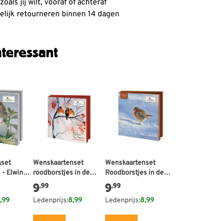
oals jij wilt, vooraf of achteraf
lijk retourneren binnen 14 dagen
teressant
nset
Wenskaartenset
Wenskaartenset
 - Elwin
roodborstjes in de
Roodborstjes in de
sneeuw - Rachel
sneeuw - Elwin van der
9
9
,99
,99
McNaughton
Kolk
,99
Ledenprijs:
8,99
Ledenprijs:
8,99