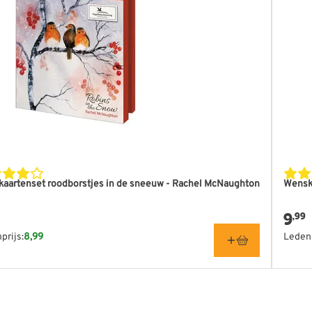
aartenset roodborstjes in de sneeuw - Rachel McNaughton
Wenska
9
,99
prijs:
8,99
Ledenp