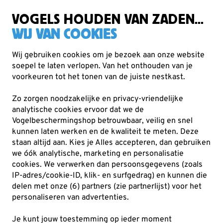
Zorgvuldig getest, duurzaam gekozen
Gratis verzending vanaf €49
VOGELS HOUDEN VAN ZADEN...
WIJ VAN COOKIES
Wij gebruiken cookies om je bezoek aan onze website
soepel te laten verlopen. Van het onthouden van je
Vogelvoer
Vetbollen
voorkeuren tot het tonen van de juiste nestkast.
Zo zorgen noodzakelijke en privacy-vriendelijke
analytische cookies ervoor dat we de
Vogelbeschermingshop betrouwbaar, veilig en snel
kunnen laten werken en de kwaliteit te meten. Deze
staan altijd aan. Kies je Alles accepteren, dan gebruiken
we óók analytische, marketing en personalisatie
cookies.
We verwerken dan persoonsgegevens (zoals
IP-adres/cookie-ID, klik- en surfgedrag) en kunnen die
delen met onze (6) partners (zie partnerlijst) voor het
personaliseren van advertenties.
Je kunt jouw toestemming op ieder moment