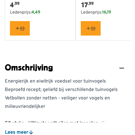
4
17
,99
,99
Ledenprijs:
4,49
Ledenprijs:
16,19
Omschrijving
Energierijk en eiwitrijk voedsel voor tuinvogels
Beproefd recept; geliefd bij verschillende tuinvogels
Vetbollen zonder netten - veiliger voor vogels en
milieuvriendelijker
50 stuks - Ultimate vetbollen met insecten
zijn
energierijke vetbollen voor tuinvogels. De
Lees meer