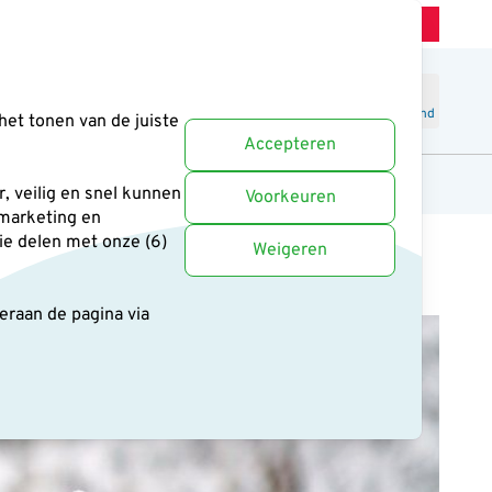
Winkel Zeist
Klantenservice
Uitstekend
-
4.6
/5
Word lid
Inloggen
Winkelmand
het tonen van de juiste
Accepteren
anten
Cadeaus en boeken
Uitgelicht
, veilig en snel kunnen
Voorkeuren
 marketing en
ie delen met onze (6)
Weigeren
deraan de pagina
via