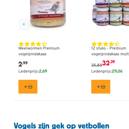
De prijs is afhank
Meelwormen Premium
12 stuks - Premium
vogelpindakaas
vogelpindakaas mult
32
,29
2
,99
35,88
Ledenprijs:
2,69
Ledenprijs:
29,06
Vogels zijn gek op vetbollen