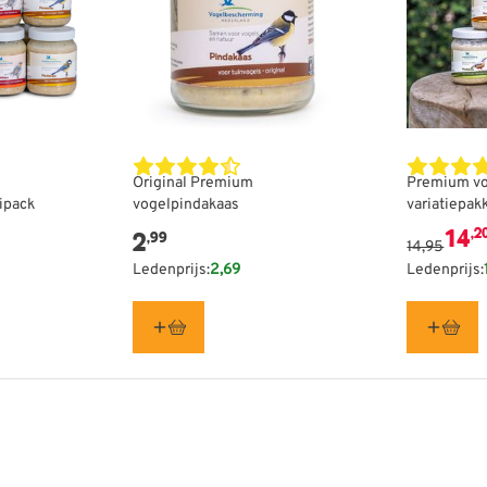
elijk van de gekozen opties op de productpagina
De prijs i
Original Premium
Premium vo
ipack
vogelpindakaas
variatiepak
14
,2
2
,99
14,95
Ledenprijs:
2,69
Ledenprijs: