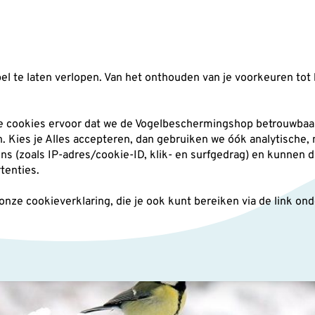
Zoeken
l te laten verlopen. Van het onthouden van je voorkeuren tot 
silo's
Nestkasten
Andere tuindieren
Pl
he cookies ervoor dat we de Vogelbeschermingshop betrouwbaar
an. Kies je Alles accepteren, dan gebruiken we óók analytische,
(zoals IP-adres/cookie-ID, klik- en surfgedrag) en kunnen d
rtenties.
ze cookieverklaring, die je ook kunt bereiken via de link on