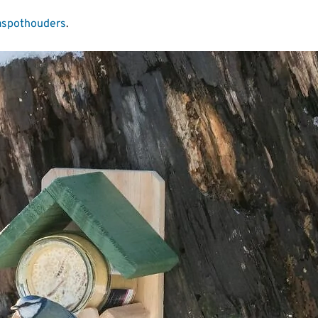
aspothouders
.