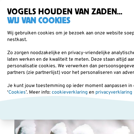
Gratis verzending vanaf €49
Zorgvuldig getest, duurzaam gekozen
VOGELS HOUDEN VAN ZADEN...
WIJ VAN COOKIES
Wij gebruiken cookies om je bezoek aan onze website soepe
nestkast.
Verrekijkers
Vogelvoer
Voederhuisjes & -
Zo zorgen noodzakelijke en privacy-vriendelijke analytisc
laten werken en de kwaliteit te meten. Deze staan altijd a
personalisatie cookies.
We verwerken dan persoonsgegevens 
Vogels voeren in de winter
partners (zie partnerlijst) voor het personaliseren van adve
Je kunt jouw toestemming op ieder moment aanpassen in on
‘
Cookies
’. Meer info:
cookieverklaring
en
privacyverklaring