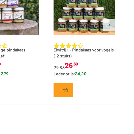
s afhankelijk van de gekozen opties op de productpagina
De prijs is afhankelijk van de gekoze
gelpindakaas
Eiwitrijk - Pindakaas voor vogels
No
ket
(12 stuks)
vo
26
0
,89
2
29,88
12,79
Ledenprijs:
24,20
Le