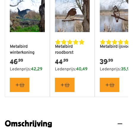
Metalbird
Metalbird
Metalbird ijsvoge
winterkoning
roodborst
46
44
39
,99
,99
,99
Ledenprijs:
42,29
Ledenprijs:
40,49
Ledenprijs:
35,99
Omschrijving