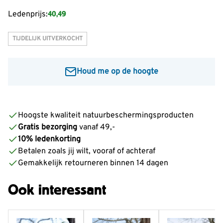
40,49
Ledenprijs:
TIJDELIJK UITVERKOCHT
Houd me op de hoogte
Voer je e-mailadres in om een bericht te ontvangen
wanneer dit product weer op voorraad is:
Hoogste kwaliteit natuurbeschermingsproducten
Gratis bezorging
vanaf 49,-
Informeer mij
10% ledenkorting
Betalen zoals jij wilt, vooraf of achteraf
Gemakkelijk retourneren binnen 14 dagen
Ook interessant