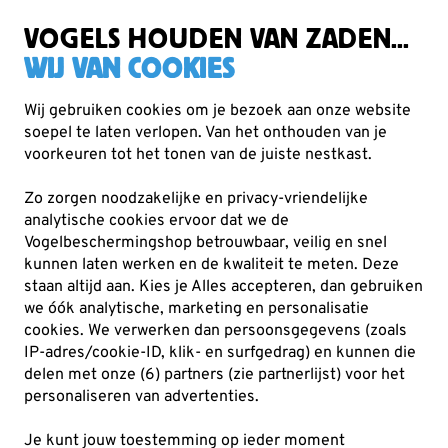
Zorgvuldig getest, duurzaam gekozen
Gratis verzending vanaf €49
VOGELS HOUDEN VAN ZADEN...
WIJ VAN COOKIES
Wij gebruiken cookies om je bezoek aan onze website
soepel te laten verlopen. Van het onthouden van je
Cadeaus
Metalbirds
voorkeuren tot het tonen van de juiste nestkast.
Zo zorgen noodzakelijke en privacy-vriendelijke
analytische cookies ervoor dat we de
Vogelbeschermingshop betrouwbaar, veilig en snel
kunnen laten werken en de kwaliteit te meten. Deze
staan altijd aan. Kies je Alles accepteren, dan gebruiken
we óók analytische, marketing en personalisatie
cookies.
We verwerken dan persoonsgegevens (zoals
IP-adres/cookie-ID, klik- en surfgedrag) en kunnen die
delen met onze (6) partners (zie partnerlijst) voor het
personaliseren van advertenties.
Je kunt jouw toestemming op ieder moment